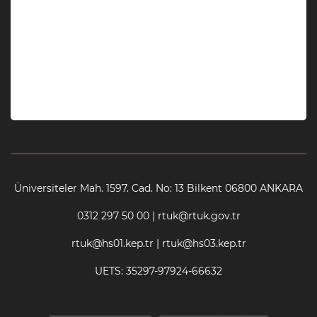
Üniversiteler Mah. 1597. Cad. No: 13 Bilkent 06800 ANKARA
0312 297 50 00 | rtuk@rtuk.gov.tr
rtuk@hs01.kep.tr | rtuk@hs03.kep.tr
UETS: 35297-97924-66632