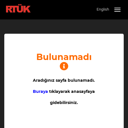
English
Togg
navig
Bulunamadı
Aradığınız sayfa bulunamadı.
Buraya
tıklayarak anasayfaya
gidebilirsiniz.