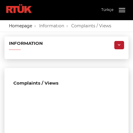
Türkçe
Togg
navig
Homepage
Informatıon
Complaints / Views
INFORMATION
Complaints / Views