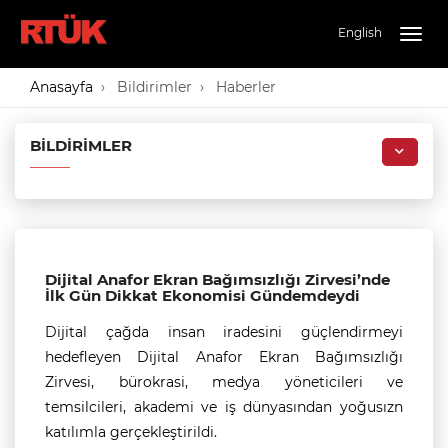
English
Togg
navig
Anasayfa
Bildirimler
Haberler
BILDIRIMLER
Dijital Anafor Ekran Bağımsızlığı Zirvesi’nde
İlk Gün Dikkat Ekonomisi Gündemdeydi
Dijital çağda insan iradesini güçlendirmeyi
hedefleyen Dijital Anafor Ekran Bağımsızlığı
Zirvesi, bürokrasi, medya yöneticileri ve
temsilcileri, akademi ve iş dünyasından yoğusızn
katılımla gerçekleştirildi.