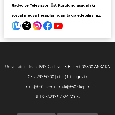
Radyo ve Televizyon Üst Kurulunu aşağıdaki
sosyal medya hesaplarından takip edebilirsiniz.
Üniversiteler Mah. 1597. Cad. No: 13 Bilkent 06800 ANKARA
0312 297 50 00 | rtuk@rtuk.gov.tr
rtuk@hs01.kep.tr | rtuk@hs03.kep.tr
UETS: 35297-97924-66632