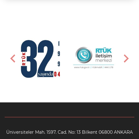
Üniversiteler Mah. 1597. Cad. No: 13 Bilkent 06800 ANKARA