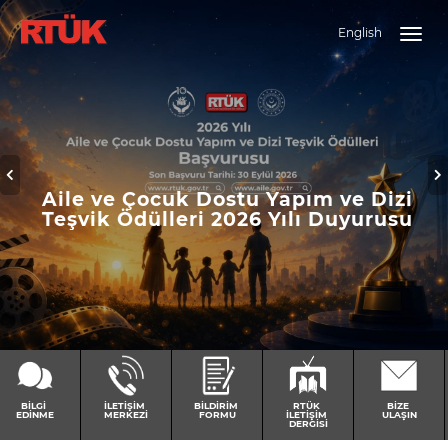
English
Togg
navig
Previous
N
Aile ve Çocuk Dostu Yapım ve Dizi
Teşvik Ödülleri 2026 Yılı Duyurusu
BILGI 
İLETIŞIM 
BILDIRIM 
RTÜK 
BIZE 
EDINME
MERKEZI
FORMU
İLETIŞIM 
ULAŞIN
DERGISI