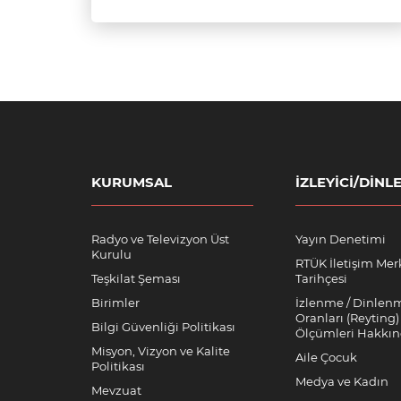
KURUMSAL
İZLEYICI/DINLE
Radyo ve Televizyon Üst
Yayın Denetimi
Kurulu
RTÜK İletişim Mer
Teşkilat Şeması
Tarihçesi
Birimler
İzlenme / Dinlen
Oranları (Reyting)
Bilgi Güvenliği Politikası
Ölçümleri Hakkı
Misyon, Vizyon ve Kalite
Aile Çocuk
Politikası
Medya ve Kadın
Mevzuat