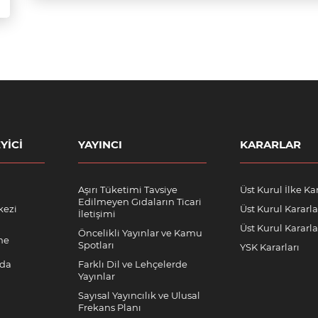
YICI
YAYINCI
KARARLAR
Aşırı Tüketimi Tavsiye
Üst Kurul İlke Kar
Edilmeyen Gıdaların Ticari
kezi
Üst Kurul Kararla
İletişimi
Üst Kurul Kararlar
Öncelikli Yayınlar ve Kamu
me
Spotları
YSK Kararları
nda
Farklı Dil ve Lehçelerde
Yayınlar
Sayısal Yayıncılık ve Ulusal
Frekans Planı