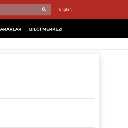
English
KARARLAR
BILGI MERKEZI