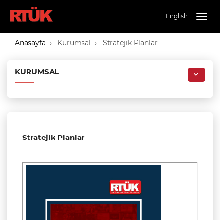
English
Togg
navig
Anasayfa
Kurumsal
Stratejik Planlar
KURUMSAL
Stratejik Planlar