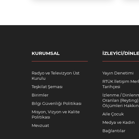
KURUMSAL
İZLEYICI/DINLE
Radyo ve Televizyon Üst
Yayın Denetimi
Kurulu
RTÜK İletişim Mer
Teşkilat Şeması
Tarihçesi
Birimler
İzlenme / Dinlen
Oranları (Reyting)
Bilgi Güvenliği Politikası
Ölçümleri Hakkı
Misyon, Vizyon ve Kalite
Aile Çocuk
Politikası
Medya ve Kadın
Mevzuat
Bağlantılar