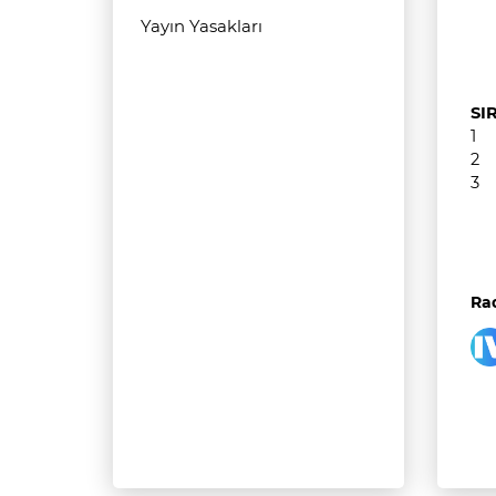
Yayın Yasakları
S
1
2 
3 
Rad