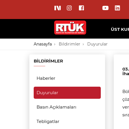
ÜST KU
Anasayfa
Bildirimler
Duyurular
BILDIRIMLER
03
İha
Haberler
Böl
Duyurular
çöz
Basın Açıklamaları
ver
sır
Tebligatlar