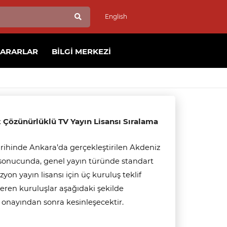
English
KARARLAR
BILGI MERKEZI
t Çözünürlüklü TV Yayın Lisansı Sıralama
arihinde Ankara’da gerçekleştirilen Akdeniz
si sonucunda, genel yayın türünde standart
on yayın lisansı için üç kuruluş teklif
 veren kuruluşlar aşağıdaki şekilde
n onayından sonra kesinleşecektir.