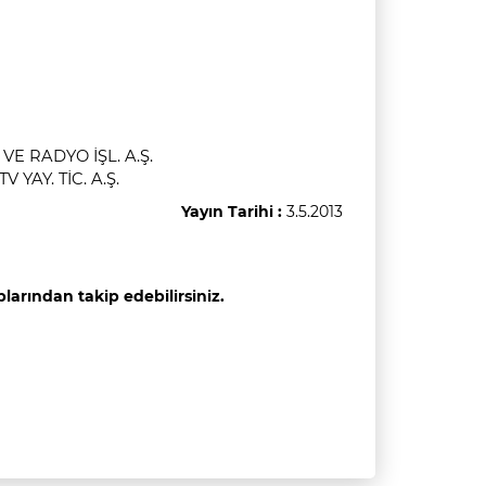
UNVANI
DYO İŞL. A.Ş.
 TİC. A.Ş.
Yayın Tarihi :
3.5.2013
arından takip edebilirsiniz.