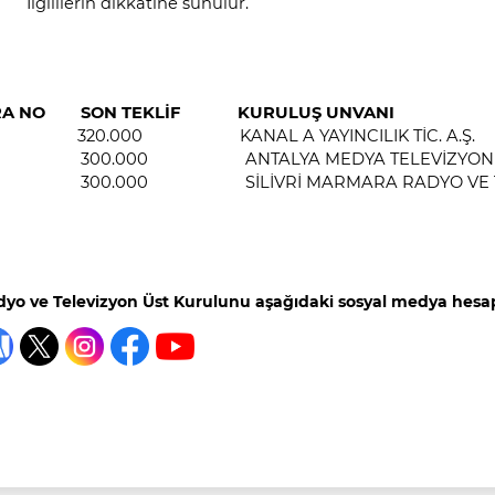
İlgililerin dikkatine sunulur.
IRA NO SON TEKLİF KURULUŞ 
 320.000 KANAL A YAYINCILIK TİC. A.Ş.
300.000 ANTALYA MEDYA TELEVİZYON VE RA
300.000 SİLİVRİ MARMARA RADYO VE TV YAY.
yo ve Televizyon Üst Kurulunu aşağıdaki sosyal medya hesapl