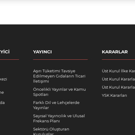
YICI
YAYINCI
KARARLAR
Aşırı Tüketimi Tavsiye
Üst Kurul İlke Kar
Edilmeyen Gıdaların Ticari
kezi
Üst Kurul Kararla
İletişimi
Üst Kurul Kararlar
Öncelikli Yayınlar ve Kamu
me
Spotları
YSK Kararları
nda
Farklı Dil ve Lehçelerde
Yayınlar
Sayısal Yayıncılık ve Ulusal
Frekans Planı
Sektörü Oluşturan
Kuruluşlar