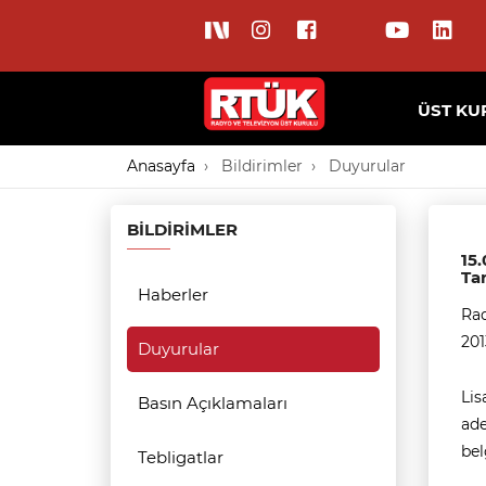
ÜST KU
Anasayfa
Bildirimler
Duyurular
BILDIRIMLER
15.
Tar
Haberler
Rad
201
Duyurular
Lis
Basın Açıklamaları
ade
bel
Tebligatlar