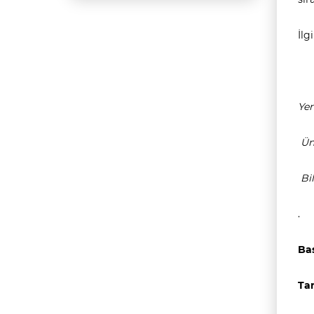
İlg
Yer
Üni
Bil
.
Bas
Tar