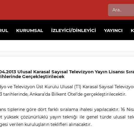
RUL
KURUMSAL
İZLEYICI/DINLEYICI
YAYINCI
04.2013 Ulusal Karasal Sayısal Televizyon Yayın Lisansı Sıra
ihlerinde Gerçekleştirilecek
yo ve Televizyon Üst Kurulu Ulusal (T1) Karasal Sayısal Televizyon 
3 tarihlerinde, Ankara’da Bilkent Otel’de gerçekleştirilecektir.
ans tiplerine göre dört farklı sıralama ihalesi yapılacaktır. 16 Ni
t yüksek çözünürlüklü yayın tekniği ile genel türde ulusal telev
gesi verilen kuruluşların teklifleri alınacaktır.