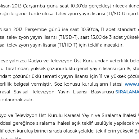
Nisan 2013 Çarşamba günü saat 10.30’da gerçekleştirilecek ikinci
niği ile genel türde ulusal televizyon yayın lisansı (T1/SD-G) için te
Nisan 2013 Perşembe günü ise saat 10.30’da, 11 adet standart 
sal televizyon yayın lisansı (T1/SD-T), saat 15.00’de 3 adet yüks
sal televizyon yayın lisansı (T1/HD-T) için teklif alınacaktır.
leye yalnızca Radyo ve Televizyon Üst Kurulundan yeterlilik belge
ul tarafından, yüksek çözünürlüklü genel yayın lisansı için 15, sta
ndart çözünürlüklü tematik yayın lisansı için 11 ve yüksek çözün
erlilik belgesi vermiştir. Söz konusu kuruluşların listesi
www.r
rasal Sayısal Televizyon Yayın Lisansı Başvurusu-
SIRALAMA
ımlanmaktadır.
yo ve Televizyon Üst Kurulu Karasal Yayın ve Sıralama İhalesi 
desi gereğince sıralama ihalesi açık teklif usulüyle yapılacak v
lif eden kuruluş birinci sırada olacak şekilde, tekliflerin yüksekl
alanacaktır.