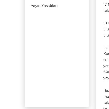
17 
Yayın Yasakları
tek
18 
ulu
ulu
İha
Kur
sta
yet
“Ka
yay
Rad
mad
tek
sır