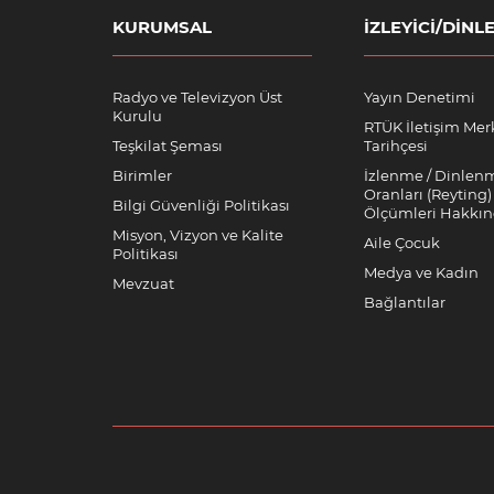
KURUMSAL
İZLEYICI/DINLE
Radyo ve Televizyon Üst
Yayın Denetimi
Kurulu
RTÜK İletişim Mer
Teşkilat Şeması
Tarihçesi
Birimler
İzlenme / Dinlen
Oranları (Reyting)
Bilgi Güvenliği Politikası
Ölçümleri Hakkı
Misyon, Vizyon ve Kalite
Aile Çocuk
Politikası
Medya ve Kadın
Mevzuat
Bağlantılar