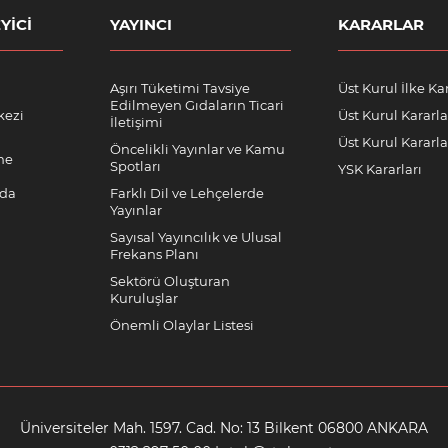
YICI
YAYINCI
KARARLAR
Aşırı Tüketimi Tavsiye
Üst Kurul İlke Kar
Edilmeyen Gıdaların Ticari
kezi
Üst Kurul Kararla
İletişimi
Üst Kurul Kararlar
Öncelikli Yayınlar ve Kamu
me
Spotları
YSK Kararları
nda
Farklı Dil ve Lehçelerde
Yayınlar
Sayısal Yayıncılık ve Ulusal
Frekans Planı
Sektörü Oluşturan
Kuruluşlar
Önemli Olaylar Listesi
Üniversiteler Mah. 1597. Cad. No: 13 Bilkent 06800 ANKARA