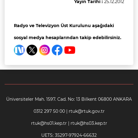
Yayın Tarihi :
25.12.2012
Radyo ve Televizyon Üst Kurulunu aşağıdaki
sosyal medya hesaplarından takip edebilirsiniz.
Üniversiteler Mah. 1597. Cad. No: 13 Bilkent 06800 ANKARA
0312 297 50 00 | rtuk@rtuk.gov.tr
rtuk@hs01.kep.tr | rtuk@hs03.kep.tr
UETS: 35297-97924-66632