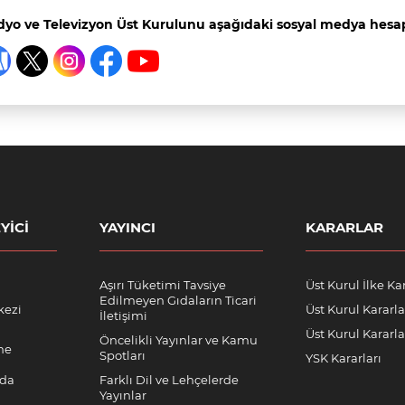
yo ve Televizyon Üst Kurulunu aşağıdaki sosyal medya hesapl
YICI
YAYINCI
KARARLAR
Aşırı Tüketimi Tavsiye
Üst Kurul İlke Kar
Edilmeyen Gıdaların Ticari
kezi
Üst Kurul Kararla
İletişimi
Üst Kurul Kararlar
Öncelikli Yayınlar ve Kamu
me
Spotları
YSK Kararları
nda
Farklı Dil ve Lehçelerde
Yayınlar