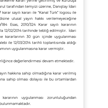
e mahkeme kararı yerine getirilmiş ve kuruluşa
urul tarafından temyizi üzerine, Danıştay İdari
karar sayılı kararı ile “Kanal Türk” logosu ile
isine ulusal yayın hakkı verilemeyeceğine
184 Esas, 2010/324 Karar sayılı kararının
12/02/2014 tarihinde tebliğ edilmiştir. İdari
 kararlarının 30 gün içinde uygulanması
ebi ile 12/03/2014 tarihli toplantısında aldığı
ilamının uygulanmasına karar vermiştir.
virliğince değerlendirmesi devam etmektedir.
ayın hakkına sahip olmadığına karar verilmiş
rına sahip olması dolayısı ile bu ortamlardan
kararının uygulanması zorunluluğundan
i bulunmamaktadır.