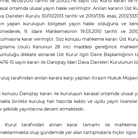
rine, 18/05/2010 tarihli ve 2010/27-6 sayılı Üst Kurul kararı il
asal ortamda ulusal yayın hakkı verilmiştir. Anılan kararın Üst K
a Daireleri Kurulu 30/10/2013 tarihli ve 2010/1316 esas, 2013/3337 
yın yapan kuruluşun bölgesel yayın hakkı olduğuna ve kend
mederek, 9. İdare Mahkemesinin 19.03.2010 tarihli ve 2010/
ulmasına karar vermiştir. Söz konusu mahkeme kararı Üst Kurula 
rgılama Usulü Kanunun 28 inci maddesi gereğince mahkeme
unluluğu dikkate alınarak Üst Kurul ilgili Daire Başkanlığının tal
4/16-15 sayılı kararı ile Danıştay İdari Dava Daireleri Kurulunun 
uluş tarafından anılan karara karşı yapılan itirazın Hukuk Müşa
 konusu Danıştay kararı ile kuruluşun karasal ortamda ulusal y
akla birlikte kuruluş hali hazırda kablo ve uydu yayın lisansla
ı şekilde yayınlarına devam etmektedir.
t Kurul tarafından alınan karar tamamı ile mahkeme 
naklanmakta olup gündemde yer alan tartışmalarla hiçbir ilgis