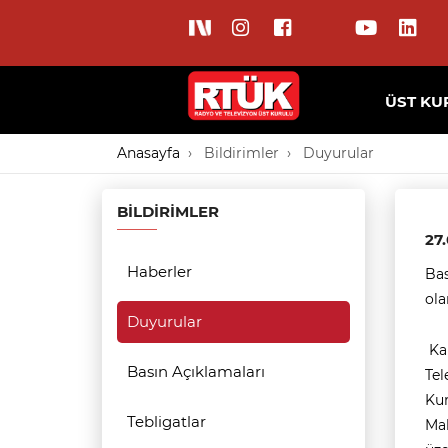
ÜST KU
Anasayfa
Bildirimler
Duyurular
BILDIRIMLER
27
Haberler
Bas
ola
Duyurular
Kar
Basın Açıklamaları
Tel
Ku
Tebligatlar
Mah