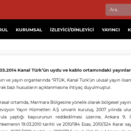
RUL
KURUMSAL
İZLEYICI/DINLEYICI
YAYINCI
.03.2014 Kanal Türk’ün uydu ve kablo ortamındaki yayınla
ın ve yayın organlarında “RTÜK, Kanal Türk’ün ulusal yayın lisansını
rak bazı hususların açıklanmasına ihtiyaç duyulmuştur.
asal ortamda, Marmara Bölgesine yönelik olarak bölgesel yayın
evizyon Yayın Hizmetleri A.Ş unvanlı kuruluş, 2007 yılında ulus
rula yaptığı başvurunun reddedilmesi üzerine, Ankara 9. 
kemenin 19.03.2010 tarihli ve 2010/184 Esas, 2010/324 Karar sayı