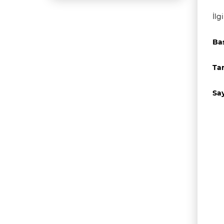
İlg
Bas
Tar
Say