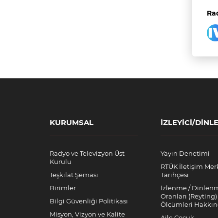
Rad
KURUMSAL
İZLEYICI/DINLE
Radyo ve Televizyon Üst
Yayın Denetimi
Kurulu
RTÜK İletişim Mer
Teşkilat Şeması
Tarihçesi
Birimler
İzlenme / Dinlen
Oranları (Reyting)
Bilgi Güvenliği Politikası
Ölçümleri Hakkı
Misyon, Vizyon ve Kalite
Aile Çocuk