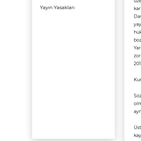
üze
Yayın Yasakları
kar
Dav
ya
hük
boz
Ya
zor
201
Kur
Söz
olm
ayn
Üs
kay