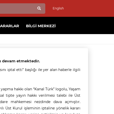
English
KARARLAR
BILGI MERKEZI
rı devam etmektedir.
 iptal etti” başlığı ile yer alan haberle ilgili
 yapma hakkı olan “Kanal Türk” logolu, Yaşam
al tipte yayın hakkı verilmesi talebi ile Üst
İdare mahkemesi nezdinde dava açmıştır.
lı Üst Kurul işleminin iptaline yönelik kararı