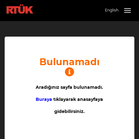
English
Togg
navig
Bulunamadı
Aradığınız sayfa bulunamadı.
Buraya
tıklayarak anasayfaya
gidebilirsiniz.