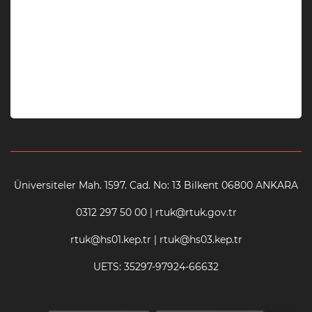
Üniversiteler Mah. 1597. Cad. No: 13 Bilkent 06800 ANKARA
0312 297 50 00 | rtuk@rtuk.gov.tr
rtuk@hs01.kep.tr | rtuk@hs03.kep.tr
UETS: 35297-97924-66632