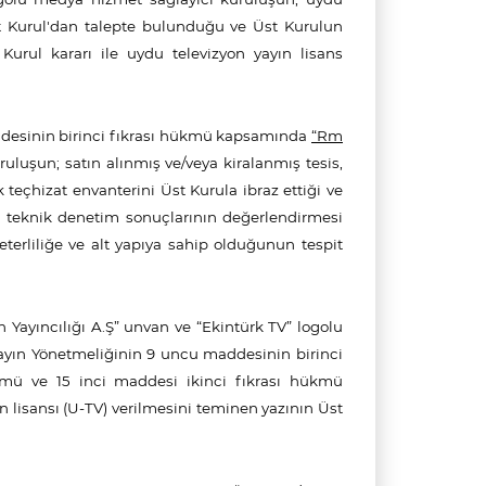
t Kurul'dan talepte bulunduğu ve Üst Kurulun
 Kurul kararı ile uydu televizyon yayın lisans
ddesinin birinci fıkrası hükmü kapsamında
“Rm
uluşun; satın alınmış ve/veya kiralanmış tesis,
k teçhizat envanterini Üst Kurula ibraz ettiği ve
n teknik denetim sonuçlarının değerlendirmesi
terliliğe ve alt yapıya sahip olduğunun tespit
 Yayıncılığı A.Ş” unvan ve “Ekintürk TV” logolu
Yayın Yönetmeliğinin 9 uncu maddesinin birinci
kmü ve 15 inci maddesi ikinci fıkrası hükmü
ın lisansı (U-TV) verilmesini teminen
yazının Üst