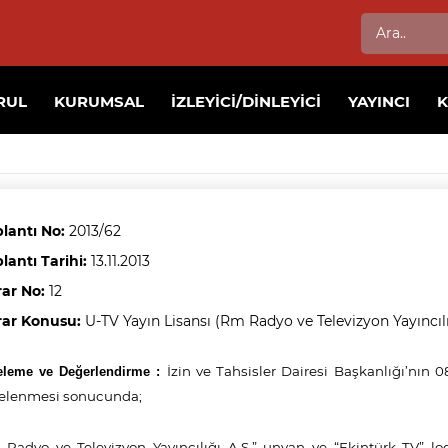
RUL
KURUMSAL
İZLEYICI/DINLEYICI
YAYINCI
lantı No:
2013/62
lantı Tarihi:
13.11.2013
rar No:
12
rar Konusu:
U-TV Yayın Lisansı (Rm Radyo ve Televizyon Yayıncılı
İzin ve Tahsisler Dairesi Başkanlığı’nın 08.
eleme ve Değerlendirme :
elenmesi sonucunda;
Radyo ve Televizyon Yayıncılığı A.Ş.” unvan ve “Ekintürk TV” l