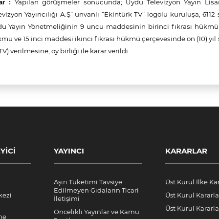
Yapılan görüşmeler sonucunda; Uydu Televizyon Yayın Lis
ar :
evizyon Yayıncılığı A.Ş” unvanlı “Ekintürk TV” logolu kuruluşa, 611
u Yayın Yönetmeliğinin 9 uncu maddesinin birinci fıkrası hükmü 
mü ve 15 inci maddesi ikinci fıkrası hükmü çerçevesinde on (10) yıl s
TV) verilmesine, oy birliği ile karar verildi.
YICI
YAYINCI
KARARLAR
Aşırı Tüketimi Tavsiye
Üst Kurul İlke Kar
Edilmeyen Gıdaların Ticari
kezi
Üst Kurul Kararla
İletişimi
Üst Kurul Kararlar
Öncelikli Yayınlar ve Kamu
me