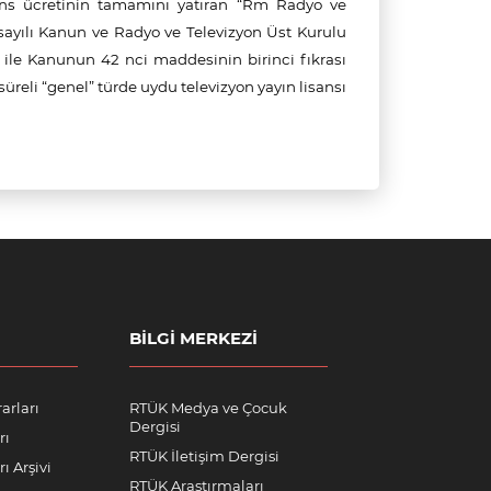
ans
ücretinin tamamını yatıran “Rm Radyo ve
2 sayılı Kanun ve Radyo ve Televizyon Üst Kurulu
ile Kanunun 42 nci maddesinin birinci fıkrası
üreli “genel” türde uydu televizyon yayın lisansı
BILGI MERKEZI
arları
RTÜK Medya ve Çocuk
Dergisi
rı
RTÜK İletişim Dergisi
ı Arşivi
RTÜK Araştırmaları