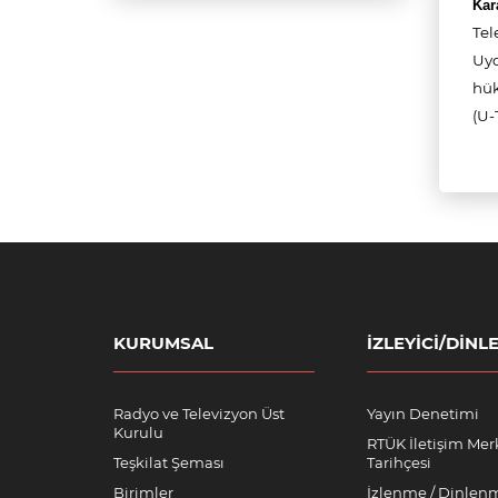
Kar
Tel
Uyd
hük
(U-
KURUMSAL
İZLEYICI/DINLE
Radyo ve Televizyon Üst
Yayın Denetimi
Kurulu
RTÜK İletişim Mer
Teşkilat Şeması
Tarihçesi
Birimler
İzlenme / Dinlen