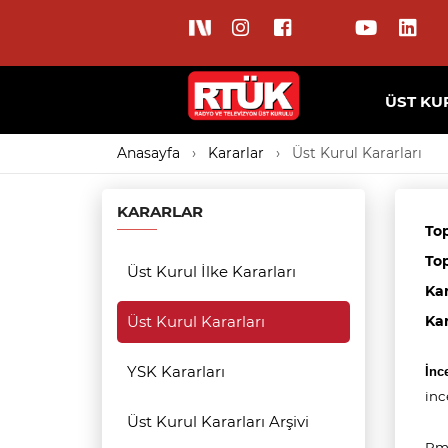
ÜST KU
Anasayfa
Kararlar
Üst Kurul Kararları
KARARLAR
Top
Top
Üst Kurul İlke Kararları
Ka
Üst Kurul Kararları
Ka
YSK Kararları
İnc
inc
Üst Kurul Kararları Arşivi
Rm 