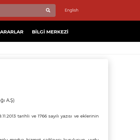
English
KARARLAR
BILGI MERKEZI
ğı A.Ş)
11.2013 tarihli ve 1766 sayılı yazısı ve eklerinin
ogolu medya hizmet sağlayıcı kuruluşun, uydu