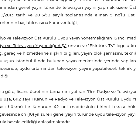
amından genel yayın türünde televizyon yayını yapmak üzere Üs
10/2013 tarih ve 2013/58 sayılı toplantısında alınan 5 no’lu Üst
emlerinin başlatılmasına karar verildiği,
yo ve Televizyon Üst Kurulu Uydu Yayın Yönetmeliğinin 15 inci ma
yo ve Televizyon Yayıncılığı A.Ş
.
”
unvan ve “Ekintürk TV” logolu kur
ç, gereç ve hizmetlerine ilişkin bilgileri, yayın blok şemasını, tekni
uluşun İstanbul İlinde bulunan yayın merkezinde yerinde yapıla
icesinde, uydu ortamından televizyon yayını yapabilecek teknik ye
ldiği,
a göre, lisans ücretinin tamamını yatıran “Rm Radyo ve Televizyon
uluşa, 6112 sayılı Kanun ve Radyo ve Televizyon Üst Kurulu Uydu 
rası hükmü ile Kanunun 42 nci maddesinin birinci fıkrası hü
çevesinde on (10) yıl süreli genel yayın türünde uydu televizyon yay
ula havale edildiği anlaşılmaktadır.