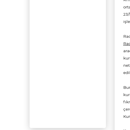
ort
23/
işl
Rad
Rad
ara
kur
net
edi
Bun
kur
fık
çer
Kur