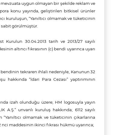
nin mevzuata uygun olmayan bir şekilde reklam ve
pora konu yayında, geliştirilen bitkisel ürünler
ıncı kuruluşun, “Yanıltıcı olmamak ve tüketicinin
i sabit görülmüştür.
Üst Kurulun 30.04.2013 tarih ve 2013/27 sayılı
inin altıncı fıkrasının (c) bendi uyarınca uyarı
c) bendinin tekraren ihlali nedeniyle, Kanunun 32
şu hakkında “İdari Para Cezası” yaptırımının
arıda izah olunduğu üzere; HM logosuyla yayın
K A.Ş.”
unvanlı kuruluş hakkında;
6112 sayılı
en
“Yanıltıcı olmamak ve tüketicinin çıkarlarına
 nci maddesinin ikinci fıkrası hükmü uyarınca;