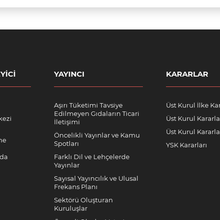
YICI
YAYINCI
KARARLAR
Aşırı Tüketimi Tavsiye
Üst Kurul İlke Kar
Edilmeyen Gıdaların Ticari
kezi
Üst Kurul Kararla
İletişimi
Üst Kurul Kararlar
Öncelikli Yayınlar ve Kamu
me
Spotları
YSK Kararları
nda
Farklı Dil ve Lehçelerde
Yayınlar
Sayısal Yayıncılık ve Ulusal
Frekans Planı
Sektörü Oluşturan
Kuruluşlar