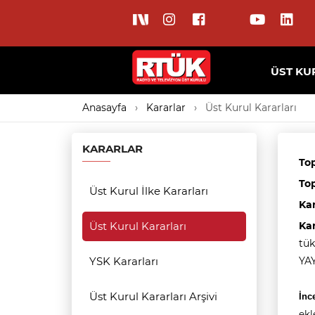
ÜST KU
Anasayfa
Kararlar
Üst Kurul Kararları
KARARLAR
Top
Top
Üst Kurul İlke Kararları
Ka
Üst Kurul Kararları
Ka
tük
YSK Kararları
YAY
Üst Kurul Kararları Arşivi
İnc
ekl