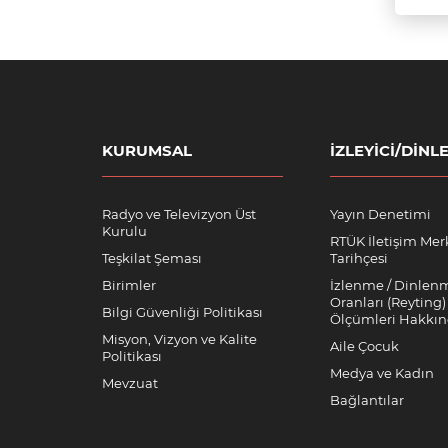
KURUMSAL
İZLEYICI/DINLE
Radyo ve Televizyon Üst
Yayın Denetimi
Kurulu
RTÜK İletişim Mer
Teşkilat Şeması
Tarihçesi
Birimler
İzlenme / Dinlen
Oranları (Reyting)
Bilgi Güvenliği Politikası
Ölçümleri Hakkı
Misyon, Vizyon ve Kalite
Aile Çocuk
Politikası
Medya ve Kadın
Mevzuat
Bağlantılar