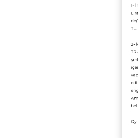
1- 
Lir
değ
TL
2- 
TR 
şer
içe
yap
edi
eng
Amm
bel
Oy b