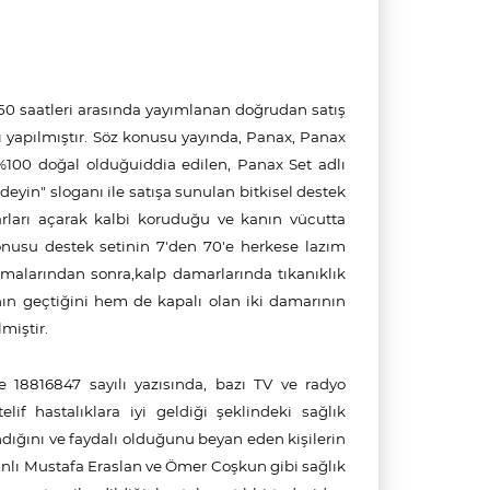
.50 saatleri arasında yayımlanan doğrudan satış
 yapılmıştır. Söz konusu yayında, Panax, Panax
100 doğal olduğuiddia edilen, Panax Set adlı
deyin" sloganı ile satışa sunulan bitkisel destek
marları açarak kalbi koruduğu ve kanın vücutta
nusu destek setinin 7'den 70'e herkese lazım
malarından sonra,kalp damarlarında tıkanıklık
ın geçtiğini hem de kapalı olan iki damarının
miştir.
e 18816847 sayılı yazısında, bazı TV ve radyo
if hastalıklara iyi geldiği şeklindeki sağlık
andığını ve faydalı olduğunu beyan eden kişilerin
nlı Mustafa Eraslan ve Ömer Coşkun gibi sağlık