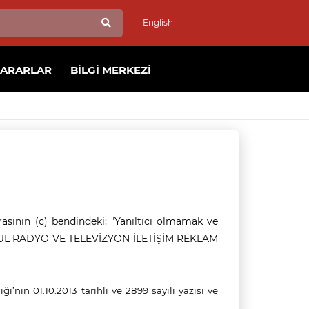
English
KARARLAR
BILGI MERKEZI
asının (c) bendindeki; "Yanıltıcı olmamak ve
KAFUL RADYO VE TELEVİZYON İLETİŞİM REKLAM
’nın 01.10.2013 tarihli ve 2899 sayılı yazısı ve