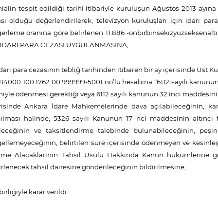
İhlalin tespit edildiği tarihi itibariyle kuruluşun Ağustos 2013 ayına
ası olduğu değerlendirilerek, televizyon kuruluşları için idari par
erleme oranına göre belirlenen 11.886 -onbirbinsekizyüzseksenaltı
. İDARİ PARA CEZASI UYGULANMASINA,
İdari para cezasının tebliğ tarihinden itibaren bir ay içerisinde Üst 
84000 100 1762 00 999999-5001 no’lu hesabına “6112 sayılı kanunu
hiyle ödenmesi gerektiği veya 6112 sayılı kanunun 32 inci maddesi
risinde Ankara İdare Mahkemelerinde dava açılabileceğinin,
ılması halinde, 5326 sayılı Kanunun 17 nci maddesinin altıncı 
leceğinin ve taksitlendirme talebinde bulunabileceğinin, pe
ellemeyeceğinin, belirtilen süre içerisinde ödenmeyen ve kesinleşen
e Alacaklarının Tahsil Usulü Hakkında Kanun hükümlerine gör
irlenecek tahsil dairesine gönderileceğinin bildirilmesine,
irliğiyle karar verildi.