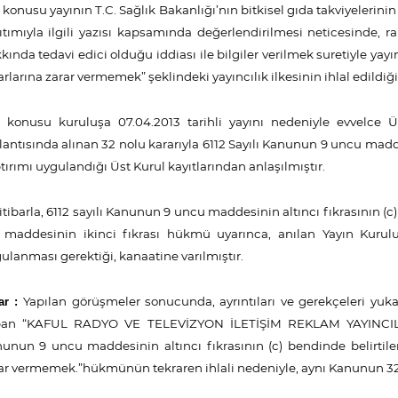
 konusu yayının
T.C. Sağlık Bakanlığı’nın bitkisel gıda takviyeleri
ıtımıyla ilgili yazısı kapsamında değerlendirilmesi neticesinde,
ra
kında tedavi edici olduğu iddiası ile bilgiler verilmek suretiyle yay
arlarına zarar vermemek” şeklindeki yayıncılık ilkesinin ihlal edildiğ
z konusu kuruluşa
07.04.2013
tarihli yayını nedeniyle evvelce 
lantısında alınan 32 nolu kararıyla
6112 Sayılı Kanunun 9 uncu maddes
tırımı uygulandığı Üst Kurul kayıtlarından anlaşılmıştır.
itibarla, 6112 sayılı Kanunun 9 uncu maddesinin altıncı fıkrasının (
 maddesinin ikinci fıkrası hükmü uyarınca, anılan Yayın Kurulu
ulanması gerektiği, kanaatine varılmıştır.
Yapılan görüşmeler sonucunda, ayrıntıları ve gerekçeleri yuk
ar :
pan
“KAFUL RADYO VE TELEVİZYON İLETİŞİM REKLAM YAYINCILI
nunun
9 uncu maddesinin altıncı fıkrasının (c) bendinde belirtil
ar vermemek.”
hükmünün tekraren ihlali nedeniyle, aynı Kanunun 32