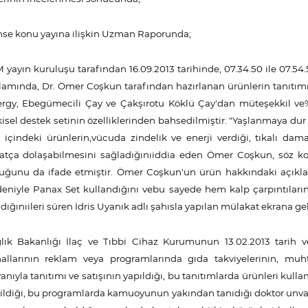
se konu yayına ilişkin Uzman Raporunda;
 yayın kuruluşu tarafından 16.09.2013 tarihinde, 07.34.50 ile 07.54
lamında, Dr. Ömer Coşkun tarafından hazırlanan ürünlerin tanıtımı
rgy, Ebegümecili Çay ve Çakşırotu Köklü Çay'dan müteşekkil ve%
kisel destek setinin özelliklerinden bahsedilmiştir. "Yaşlanmaya dur 
i içindeki ürünlerin,vücuda zindelik ve enerji verdiği, tıkalı da
atça dolaşabilmesini sağladığınıiddia eden Ömer Coşkun, söz ko
uğunu da ifade etmiştir. Ömer Coşkun'un ürün hakkındaki açıkla
eniyle Panax Set kullandığını vebu sayede hem kalp çarpıntıların
ldığınıileri süren İdris Uyanık adlı şahısla yapılan mülakat ekrana gel
lık Bakanlığı İlaç ve Tıbbi Cihaz Kurumunun 13.02.2013 tarih v
allarının reklam veya programlarında gıda takviyelerinin, muhtel
anıyla tanıtımı ve satışının yapıldığı, bu tanıtımlarda ürünleri kull
ildiği, bu programlarda kamuoyunun yakından tanıdığı doktor unva