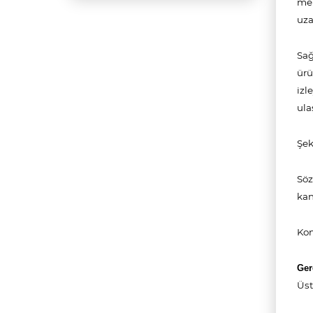
men
uza
Sağ
ürü
izl
ula
Şek
Söz
kan
Kon
Ger
Üst