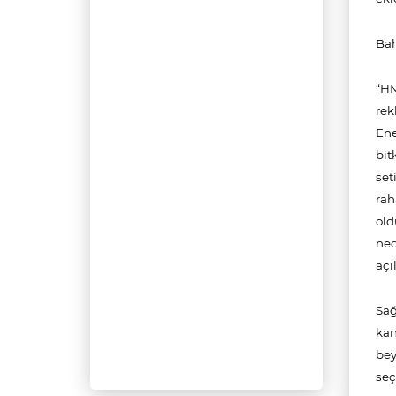
Bah
“
HM
rek
Ene
bit
set
rah
old
ned
açı
Sağ
kan
bey
seç