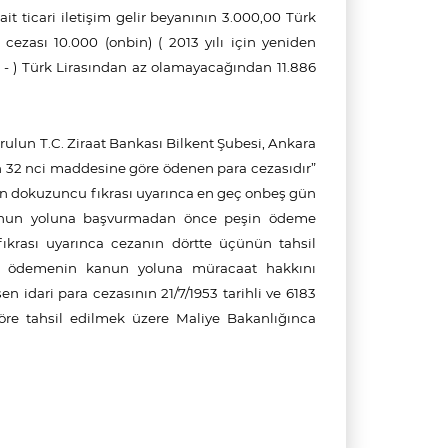
 ait ticari iletişim gelir beyanının 3.000,00 Türk
a cezası 10.000 (onbin) ( 2013 yılı için yeniden
 - ) Türk Lirasından az olamayacağından 11.886
Kurulun T.C. Ziraat Bankası Bilkent Şubesi, Ankara
n 32 nci maddesine göre ödenen para cezasıdır”
nin dokuzuncu fıkrası uyarınca en geç onbeş gün
 kanun yoluna başvurmadan önce peşin ödeme
fıkrası uyarınca cezanın dörtte üçünün tahsil
şin ödemenin kanun yoluna müracaat hakkını
 idari para cezasının 21/7/1953 tarihli ve 6183
e tahsil edilmek üzere Maliye Bakanlığınca