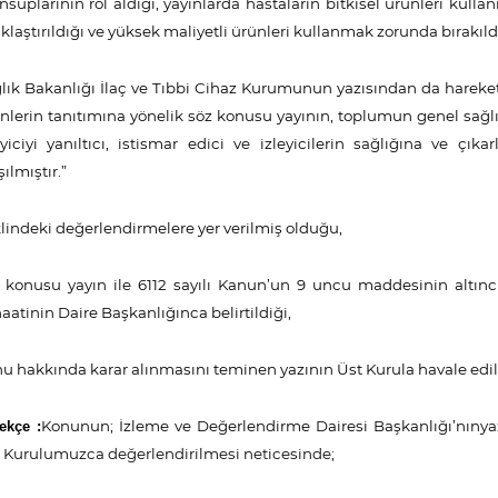
suplarının rol aldığı, yayınlarda hastaların bitkisel ürünleri kulla
klaştırıldığı ve yüksek maliyetli ürünleri kullanmak zorunda bırakıldığ
lık Bakanlığı İlaç ve Tıbbi Cihaz Kurumunun yazısından da hareketle
nlerin tanıtımına yönelik söz konusu yayının, toplumun genel sağlığı
eyiciyi yanıltıcı, istismar edici ve izleyicilerin sağlığına ve çık
şılmıştır.”
lindeki değerlendirmelere yer verilmiş olduğu,
 konusu yayın ile 6112 sayılı Kanun’un 9 uncu maddesinin altıncı
aatinin Daire Başkanlığınca belirtildiği,
u hakkında karar alınmasını teminen yazının Üst Kurula havale edild
Konunun; İzleme ve Değerlendirme Dairesi Başkanlığı’nın
ya
ekçe :
 Kurulumuzca değerlendirilmesi neticesinde;