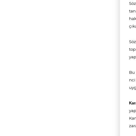
Söz
tan
hak
çık
Sö
top
yap
Bu 
nci
uyg
Kar
ya
Ka
zar