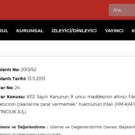
RUL
KURUMSAL
İZLEYICI/DINLEYICI
YAYINCI
lantı No:
2013/62
lantı Tarihi:
13.11.2013
rar No:
24
rar Konusu:
6112 Sayılı Kanunun 9 uncu maddesinin altıncı fıkr
eticinin çıkarlarına zarar vermemek." hükmünün ihlali (HM-
INCILIK A.Ş.)
İzleme ve Değerlendirme Dairesi Başkanlığı
eleme ve Değerlendirme :
erinin incelenmesi sonucunda;