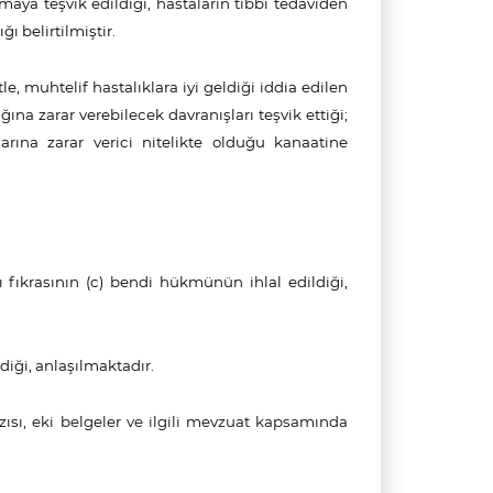
nmaya teşvik edildiği, hastaların tıbbi tedaviden
ı belirtilmiştir.
, muhtelif hastalıklara iyi geldiği iddia edilen
na zarar verebilecek davranışları teşvik ettiği;
arlarına zarar verici nitelikte olduğu kanaatine
 fıkrasının (c) bendi hükmünün ihlal edildiği
,
iği, anlaşılmaktadır.
zısı,
eki belgeler ve ilgili mevzuat kapsamında