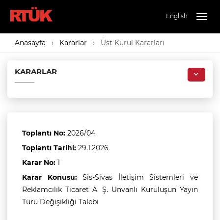
English
Togg
navig
Anasayfa
Kararlar
Üst Kurul Kararları
KARARLAR
Toplantı No:
2026/04
Toplantı Tarihi:
29.1.2026
Karar No:
1
Karar Konusu:
Sis-Sivas İletişim Sistemleri ve
Reklamcılık Ticaret A. Ş. Unvanlı Kuruluşun Yayın
Türü Değişikliği Talebi