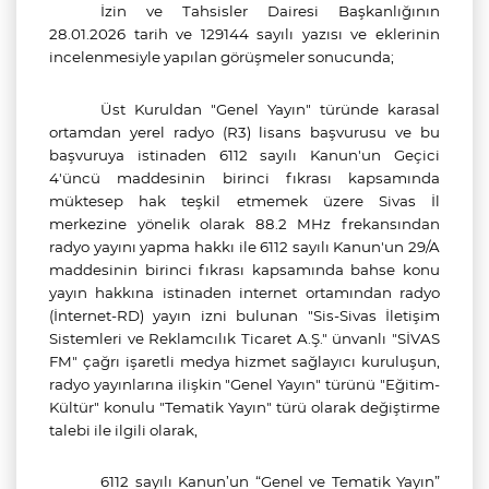
İzin ve Tahsisler Dairesi Başkanlığının
28.01.2026 tarih ve 129144 sayılı yazısı ve eklerinin
incelenmesiyle yapılan görüşmeler sonucunda;
Üst Kuruldan "Genel Yayın" türünde
k
arasal
ortamdan yerel radyo (R3) lisans başvurusu ve bu
başvuruya istinaden 6112 sayılı Kanun'un Geçici
4'üncü maddesinin birinci fıkrası kapsamında
müktesep hak teşkil etmemek üzere Sivas İl
merkezine yönelik olarak 88.2 MHz frekansından
radyo yayını yapma hakkı
ile 6112 sayılı Kanun'un 29/A
maddesinin birinci fıkrası kapsamında bahse konu
yayın hakkına istinaden internet ortamından radyo
(İnternet-RD) yayın izni
bulunan "
Sis-Sivas İletişim
Sistemleri ve Reklamcılık Ticaret A.Ş.
" ünvanlı "SİVAS
FM" çağrı işaretli medya hizmet sağlayıcı kuruluşun,
radyo yayınlarına ilişkin "Genel Yayın" türünü "Eğitim-
Kültür" konulu "Tematik Yayın" türü olarak değiştirme
talebi ile ilgili olarak,
6112 sayılı Kanun’un “Genel ve Tematik Yayın”