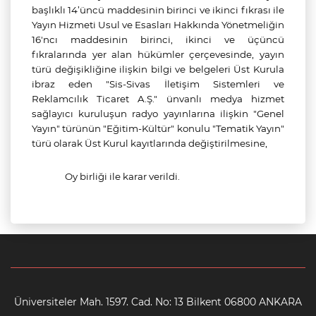
başlıklı 14’üncü maddesinin birinci ve ikinci fıkrası ile
Yayın Hizmeti Usul ve Esasları Hakkında Yönetmeliğin
16'ncı maddesinin birinci, ikinci ve üçüncü
fıkralarında yer alan hükümler çerçevesinde, yayın
türü değişikliğine ilişkin bilgi ve belgeleri Üst Kurula
ibraz eden "
Sis-Sivas İletişim Sistemleri ve
Reklamcılık Ticaret A.Ş.
" ünvanlı medya hizmet
sağlayıcı kuruluşun radyo yayınlarına ilişkin "Genel
Yayın" türünün "Eğitim-Kültür" konulu "Tematik Yayın"
türü olarak Üst Kurul kayıtlarında değiştirilmesine,
Oy birliği ile karar verildi.
Üniversiteler Mah. 1597. Cad. No: 13 Bilkent 06800 ANKARA