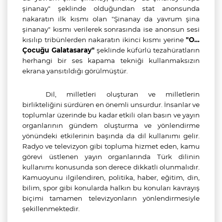
şinanay" şeklinde olduğundan stat anonsunda
nakaratın ilk kısmı olan "Şinanay da yavrum şina
şinanay" kısmı verilerek sonrasında ise anonsun sesi
kısılıp tribünlerden nakaratın ikinci kısmı yerine
"O…
Çocuğu Galatasaray"
şeklinde küfürlü tezahüratların
herhangi bir ses kapama tekniği kullanmaksızın
ekrana yansıtıldığı görülmüştür.
Dil, milletleri oluşturan ve milletlerin
birlikteliğini sürdüren en önemli unsurdur. İnsanlar ve
toplumlar üzerinde bu kadar etkili olan basın ve yayın
organlarının gündem oluşturma ve yönlendirme
yönündeki etkilerinin başında da dil kullanımı gelir.
Radyo ve televizyon gibi topluma hizmet eden, kamu
görevi üstlenen yayın organlarında Türk dilinin
kullanımı konusunda son derece dikkatli olunmalıdır.
Kamuoyunu ilgilendiren, politika, haber, eğitim, din,
bilim, spor gibi konularda halkın bu konuları kavrayış
biçimi tamamen televizyonların yönlendirmesiyle
şekillenmektedir.