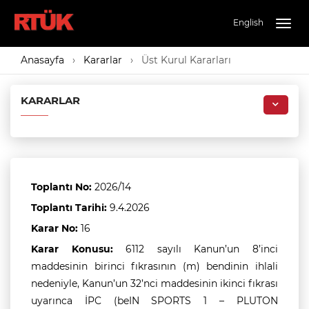
English
Togg
navig
Anasayfa
Kararlar
Üst Kurul Kararları
KARARLAR
Toplantı No:
2026/14
Toplantı Tarihi:
9.4.2026
Karar No:
16
Karar Konusu:
6112 sayılı Kanun’un 8’inci
maddesinin birinci fıkrasının (m) bendinin ihlali
nedeniyle, Kanun’un 32’nci maddesinin ikinci fıkrası
uyarınca İPC (beIN SPORTS 1 – PLUTON