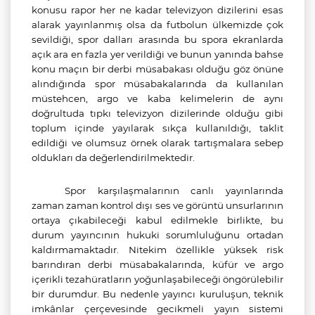
konusu rapor her ne kadar televizyon dizilerini esas
alarak yayınlanmış olsa da futbolun ülkemizde çok
sevildiği, spor dalları arasında bu spora ekranlarda
açık ara en fazla yer verildiği ve bunun yanında bahse
konu maçın bir derbi müsabakası olduğu göz önüne
alındığında spor müsabakalarında da kullanılan
müstehcen, argo ve kaba kelimelerin de aynı
doğrultuda tıpkı televizyon dizilerinde olduğu gibi
toplum içinde yayılarak sıkça kullanıldığı, taklit
edildiği ve olumsuz örnek olarak tartışmalara sebep
oldukları da değerlendirilmektedir.
Spor karşılaşmalarının canlı yayınlarında
zaman zaman kontrol dışı ses ve görüntü unsurlarının
ortaya çıkabileceği kabul edilmekle birlikte, bu
durum yayıncının hukuki sorumluluğunu ortadan
kaldırmamaktadır. Nitekim özellikle yüksek risk
barındıran derbi müsabakalarında, küfür ve argo
içerikli tezahüratların yoğunlaşabileceği öngörülebilir
bir durumdur. Bu nedenle yayıncı kuruluşun, teknik
imkânlar çerçevesinde gecikmeli yayın sistemi