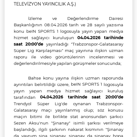
TELEVİZYON YAYINCILIK A.Ş.)
İzleme ve Değerlendirme Dairesi
Başkanlığının 08.04.2026 tarih ve 28 sayılı yazısına
konu
beIN SPORTS 1
logosuyla yayın yapan medya
hizmet sağlayıcı kuruluşun
04.04.2026 tarihinde
saat 20:00’de
yayınladığı "Trabzonspor-Galatasaray
Süper Lig Karşılaşması" maç yayınına ilişkin uzman
raporu ile video görüntülerinin incelenmesi ve
değerlendirilmesiyle yapılan görüşmeler sonucunda;
Bahse konu yayına ilişkin uzman raporunda
beIN SPORTS 1
ayrıntıları belirtildiği üzere,
logosuyla
yayın yapan medya hizmet sağlayıcı kuruluş
04.04.2026 tarihinde saat 20:00’de
tarafından
Trendyol Süper Lig'de oynanan Trabzonspor-
Galatasaray maçı
yayınlanmış olup; söz konusu
m
açın bitimi ile birlikte stat anonsundan şarkıcı
Sezen Aksu'nun "Şinanay" isimli şarkısı verilmeye
başlandığı, ilgili şarkının nakarat kısmının "Şinanay
da yavrum şina şinanay, şinanay da şinanay hopa