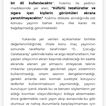
bir dil kullanılacaktır
.", hükmü ile yedinci
maddesinde yer alan;
"Küfürlü tezahüratlar ve
sigara içen kişilerin görüntüleri ekrana
yansıtılmayacaktır."
hükmü dikkate alındığında s
öz
konusu yayının bahse konu ilke kararı ile
bağdaşmadığı görülmektedir.
Yukarıda yer verilen açıklamalar birlikte
değerlenirildiğinde, ihlale konu
maç yayınının
sonunda taraftarlar tarafından
"O…. Çocuğu
Galatasaray"
şeklinde kaba ve argo tezahüratların,
her
yaştan izleyicinin ekran başında olabileceği bir saatte
ekranda alenen yer almasını önleyecek teknik
imkanlar çerçevesinde gecikmeli yayın sisteminin
kullanılmadığı, ortam sesinin dengelenmediği,
gerekli anlarda sesi kısmak suretiyle koruyucu
tedbirler kullanılmaksızın yayınlandığı, yayıncı
kuruluşun içerik olarak bu ve benzeri söylemlerin yer
aldığı kısımları izleyici/dinleyici kitleye aktarmadan
önce gidermekle, canlı yayın akışı esnasında bu gibi
olumsuz ve nahoş durumlarla karşılaşılmaması için