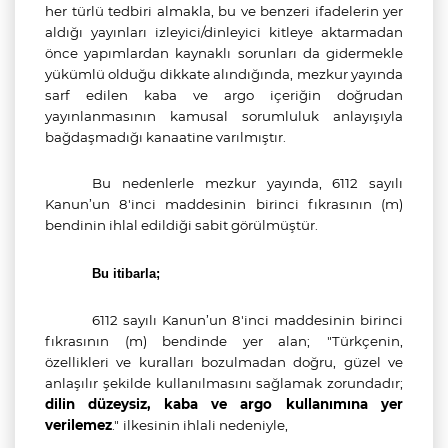
her türlü tedbiri almakla, bu ve benzeri ifadelerin yer
aldığı yayınları izleyici/dinleyici kitleye aktarmadan
önce yapımlardan kaynaklı sorunları da gidermekle
yükümlü olduğu dikkate alındığında, mezkur yayında
sarf edilen
kaba ve argo
içeriğin doğrudan
yayınlanmasının kamusal sorumluluk anlayışıyla
bağdaşmadığı kanaatine varılmıştır.
Bu nedenlerle mezkur yayında,
6112 sayılı
Kanun’un 8'inci maddesinin birinci fıkrasının (m)
bendinin ihlal edildiği sabit görülmüştür.
Bu itibarla;
6112 sayılı Kanun’un 8'inci maddesinin birinci
fıkrasının (m) bendinde yer alan;
"Türkçenin,
özellikleri ve kuralları bozulmadan doğru, güzel ve
anlaşılır şekilde kullanılmasını sağlamak zorundadır;
dilin düzeysiz, kaba ve argo kullanımına yer
verilemez
."
ilkesinin ihlali nedeniyle,