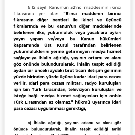
6112 sayılı Kanun'un 32’nci maddesinin ikinci
fıkrasında yer alan
“8’inci maddenin birinci
fıkrasının diğer bentleri ile ikinci ve üçüncü
fıkralarında ve bu Kanun’un diğer maddelerinde
belirlenen ilke, yükümlülük veya yasaklara aykırı
yayın yapan ve/veya bu Kanun hükümleri
kapsamında Üst Kurul tarafından belirlenen
yükümlülüklerini yerine getirmeyen medya hizmet
sağlayıcıya ihlalin ağırlığı, yayının ortamı ve alanı
göz önünde bulundurularak, ihlalin tespit edildiği
aydan bir önceki aydaki brüt ticari iletişim gelirinin
yüzde birinden yüzde üçüne kadar idari para cezası
verilir.
İdarî para cezası miktarı, radyo kuruluşları
için bin Türk Lirasından, televizyon kuruluşları ve
isteğe bağlı medya hizmet sağlayıcıları için onbin
Türk Lirasından az olamaz.” hükmü uyarınca idari
para cezası uygulanması gerektiği,
a)
İ
hlalin ağırlığı, yayının ortamı ve alanı göz
önünde bulundurularak,
ihlalin tespit edildiği tarihi