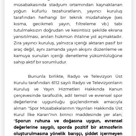
müsabakasında stadyum ortamından kaynaklanan
yoğun küfürlü tezahüratların, yayıncı kuruluş
tarafından herhangi bir teknik müdahaleye (ses
kısma, gecikmeli yayın, filtreleme vb.) tabi
tutulmaksızın doğrudan ve kesintisiz şekilde ekrana
yansıtılması, anılan hükmün ihlaline yol açmaktadır.
Zira yayıncı kuruluş, yalnızca içeriği aktaran pasif bir
araç değil, aynı zamanda yayın akışını düzenleme ve
kamuya sunulan içeriği denetleme yükümlülüğüne
sahip aktif bir sorumludur.
Bununla birlikte, Radyo ve Televizyon Üst
Kurulu tarafından 6112 sayılı Radyo ve Televizyonların
Kuruluş ve Yayın Hizmetleri Hakkında Kanun
çerçevesinde tarafsızlık, adil temsil ve evrensel spor
değerlerine uygunluğu güçlendirmek amacıyla
alınan "Spor Müsabakalarının Yayınları Hakkında Üst
Kurul İlke Kararı"nın birinci maddesinde yer alan;
"
Sporun ruhuna ve doğasına uygun, evrensel
değerlerine saygılı, sporda pozitif bir atmosferin
oluşturulmasına yönelik barışçı, şiddet içermeyen