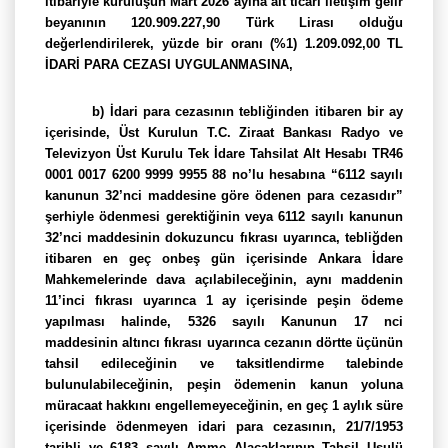
itibariyle kuruluşun Mart 2026 ayına ait ticari iletişim gelir
beyanının 120.909.227,90 Türk Lirası olduğu
değerlendirilerek, yüzde bir oranı (%1) 1.209.092,00 TL
İDARİ PARA CEZASI UYGULANMASINA,
b) İdari para cezasının tebliğinden itibaren bir ay
içerisinde, Üst Kurulun T.C. Ziraat Bankası Radyo ve
Televizyon Üst Kurulu Tek İdare Tahsilat Alt Hesabı TR46
0001 0017 6200 9999 9955 88 no’lu hesabına “6112 sayılı
kanunun 32’nci maddesine göre ödenen para cezasıdır”
şerhiyle ödenmesi gerektiğinin veya 6112 sayılı kanunun
32’nci maddesinin dokuzuncu fıkrası uyarınca, tebliğden
itibaren en geç onbeş gün içerisinde Ankara İdare
Mahkemelerinde dava açılabileceğinin, aynı maddenin
11’inci fıkrası uyarınca 1 ay içerisinde peşin ödeme
yapılması halinde, 5326 sayılı Kanunun 17 nci
maddesinin altıncı fıkrası uyarınca cezanın dörtte üçünün
tahsil edileceğinin ve taksitlendirme talebinde
bulunulabileceğinin, peşin ödemenin kanun yoluna
müracaat hakkını engellemeyeceğinin, en geç 1 aylık süre
içerisinde ödenmeyen idari para cezasının, 21/7/1953
tarihli ve 6183 sayılı Amme Alacaklarının Tahsil Usulü