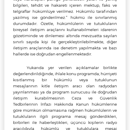
bilgileri, tehdit ve hakareti içeren mektup, faks ve
telgraflar hükümlüye verilmez. Hükümlü tarafından
yazılmış ise gönderilmez.” hükmü ile sınırlanmış
durumdadır. Özetle, hükümlülerin ve tutukluların
bireysel iletişim araçlarını kullanabilmeleri idarenin
gözetiminde ve dinlemesi altında mevzuatta sayılan
sınırlı sayıda kişi ile gerçekleştirilebilmekte, diğer
iletişim araçlarında ise denetim yapılmakta ve bazı
hallerde ise doğrudan engellenmektedir.
Yukarıda yer verilen açıklamalar birlikte
değerlendirildiğinde, ihlale konu programda; hürriyeti
kısıtlanmış bir hükümlü veya tutuklunun
mesajlarının kitle iletişim aracı olan radyodan
yayınlanması ya da program sunucusu ile doğrudan
iletişim kurabilmesinin Ceza ve Güvenlik
Tedbirlerinin İnfazı Hakkında Kanun hükümlerine
göre mümkün olmamasına rağmen
hükümlülerin ve
tutukluların ilgili programa mesaj gönderdikleri,
birbirleri ile haberleştikleri, üçüncü kişilerin radyo
aracılığıyla hükümlü ve tutuklulara mesaj