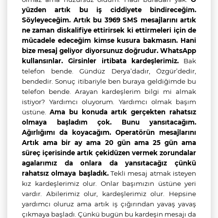
yüzden artık bu iş ciddiyete bindireceğim.
Söyleyeceğim. Artık bu 3969 SMS mesajlarını artık
ne zaman diskalifiye ettirirsek ki ettirmeleri için de
mücadele edeceğim kimse kusura bakmasın. Hani
bize mesaj geliyor diyorsunuz doğrudur. WhatsApp
kullansınlar. Girsinler irtibata kardeşlerimiz.
Bak
telefon bende. Gündüz Derya’dadır, Özgür’dedir,
bendedir. Sonuç itibariyle ben buraya geldiğimde bu
telefon bende. Arayan kardeşlerim bilgi mi almak
istiyor? Yardımcı oluyorum. Yardımcı olmak başım
üstüne.
Ama bu konuda artık gerçekten rahatsız
olmaya başladım çok. Bunu yansıtacağım.
Ağırlığımı da koyacağım. Operatörün mesajlarını
Artık ama bir ay ama 20 gün ama 25 gün ama
süreç içerisinde artık çekidüzen vermek zorundalar
agalarımız da onlara da yansıtacağız çünkü
rahatsız olmaya başladık.
Tekli mesaj atmak isteyen
kız kardeşlerimiz olur. Onlar başımızın üstüne yeri
vardır. Abilerimiz olur, kardeşlerimiz olur. Hepsine
yardımcı oluruz ama artık iş çığırından yavaş yavaş
çıkmaya başladı. Çünkü bugün bu kardeşin mesajı da