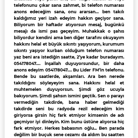
telefonunu çıkar sana zahmet, bi telefon numarası
anons edeceğim sana, onu ararsan… ben takılı
kaldığımız yeri izah edeyim hakkın geçiyor sana.
Biliyorum bir haftadır atıyorsun mesaj, bugünkü
mesajı da ismi pas geçeyim. Muhakkak o şahıs
biliyordur kendini ama ben diğer tarafını okuyayım
hakkını helal et büyük sıkıntı yaşıyorum, kurumum
sıkıntı yaşıyor kurban olduğum telefon numarası
yaz beni ara istediğin saatte, 2’ye kadar buradayım.
054178047…. İnşallah duyuyorsundur, bir daha
anons edeyim 054178047…. Bu Lider FM’in telefonu.
Bende bu saatlerde, akşamları. Ara ben nerede
takıldığını söyleyeyim sana. Hakkını helal et
muhtemelen duyuyorsun. Şimdi göz ucuyla
bakıyorum. Şimdi şahsın ismini geçtik. Sen o parayı
vermediğin takdirde, bana haber gelmediği
takdirde seni bu radyoda rezil edeceğim kim
giriyorsa girsin hiç fark etmiyor kimsenin de adı
geçmiyor iyi dinleyin. Kim bunu üstüne alıyorsa hiç
fark etmiyor. Herkes babasının oğlu... Ben parada
değilim bir buçuk sene cezamı da aldım bu saatten