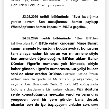
okunduğu, istek parçalarının çalındığı
"
Gönülden Gönüle
" adlı programın,
23.02.2026 tarihli bölümünde, “
Evet kaldığımız
yerden devam. Son mesajlarımızı hemen paylaşıp
”,
WhatsApp’ımızı hemen kapatalım 3969’a geçelim.
Ben B11’den
24.02.2026 tarihli bölümünde, “
tahliye olan K. Y..
B1’de yatan kardeşim Müge Baran;
canım annenle konuştum bugün avukat konusunu
tam anlayamadım bir sorun var mı annene söyle
ben annenden öğreneceğim. B11’den ablam Bahar
Dündar, Figen’in numarası yok kimsede, biriyle
haber gönder, Figen’in numarasını, Suriyeliyi bulcaz
seni de alcaz oradan üzülme.
B11’den Hatice Özerk
ablam sen de güçlü ol…Murat abi iyi akşamlar, iyi
yayınlar ben Bornovalı Dedo. 2 no’lu A12 koğuşunda
bulunan dostlarıma bin selam olsun.
Fıçı dostum
senle konuştuğumuz mevzular vardı ya bana ulaş
yengeden, beni bir yere gönder bana destek
olsunlar ben de işe başlayayım anladın sen,
seni