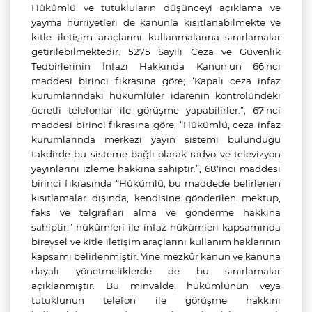
Hükümlü ve tutukluların düşünceyi açıklama ve
yayma hürriyetleri de kanunla kısıtlanabilmekte ve
kitle iletişim araçlarını kullanmalarına sınırlamalar
getirilebilmektedir. 5275 Sayılı Ceza ve Güvenlik
Tedbirlerinin İnfazı Hakkında Kanun'un 66'ncı
maddesi birinci fıkrasına göre; “Kapalı ceza infaz
kurumlarındaki hükümlüler idarenin kontrolündeki
ücretli telefonlar ile görüşme yapabilirler.”, 67'nci
maddesi birinci fıkrasına göre; “Hükümlü, ceza infaz
kurumlarında merkezi yayın sistemi bulunduğu
takdirde bu sisteme bağlı olarak radyo ve televizyon
yayınlarını izleme hakkına sahiptir.”, 68'inci maddesi
birinci fıkrasında “Hükümlü, bu maddede belirlenen
kısıtlamalar dışında, kendisine gönderilen mektup,
faks ve telgrafları alma ve gönderme hakkına
sahiptir.” hükümleri ile infaz hükümleri kapsamında
bireysel ve kitle iletişim araçlarını kullanım haklarının
kapsamı belirlenmiştir. Yine mezkûr kanun ve kanuna
dayalı yönetmeliklerde de bu sınırlamalar
açıklanmıştır. Bu minvalde, hükümlünün veya
tutuklunun telefon ile görüşme hakkını