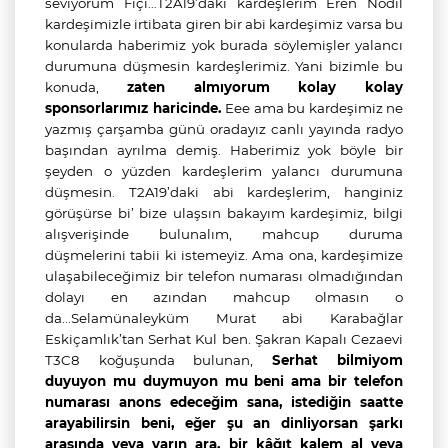
seviyorum Fıçı…T2A19’daki kardeşlerim Eren Nodıl
kardeşimizle irtibata giren bir abi kardeşimiz varsa bu
konularda haberimiz yok burada söylemişler yalancı
durumuna düşmesin kardeşlerimiz. Yani bizimle bu
konuda,
zaten almıyorum kolay kolay
sponsorlarımız haricinde.
Eee ama bu kardeşimiz ne
yazmış çarşamba günü oradayız canlı yayında radyo
başından ayrılma demiş. Haberimiz yok böyle bir
şeyden o yüzden kardeşlerim yalancı durumuna
düşmesin. T2A19’daki abi kardeşlerim, hanginiz
görüşürse bi’ bize ulaşsın bakayım kardeşimiz, bilgi
alışverişinde bulunalım, mahcup duruma
düşmelerini tabii ki istemeyiz. Ama ona, kardeşimize
ulaşabileceğimiz bir telefon numarası olmadığından
dolayı en azından mahcup olmasın o
da...Selamünaleyküm Murat abi Karabağlar
Eskiçamlık’tan Serhat Kul ben. Şakran Kapalı Cezaevi
T3C8 koğuşunda bulunan,
Serhat bilmiyom
duyuyon mu duymuyon mu beni ama bir telefon
numarası anons edeceğim sana, istediğin saatte
arayabilirsin beni, eğer şu an dinliyorsan şarkı
arasında veya yarın ara, bir kâğıt kalem al veya