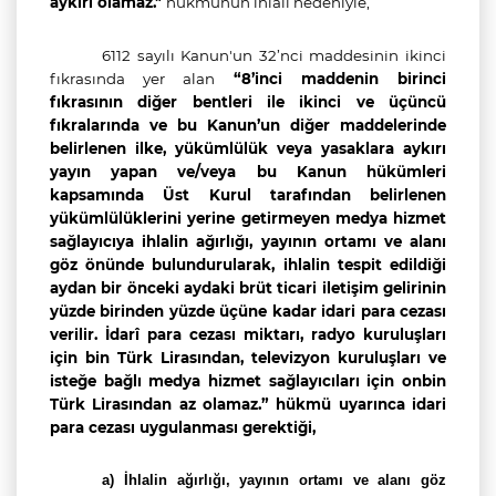
aykırı olamaz.
"
hükmünün ihlali nedeniyle,
6112 sayılı Kanun'un 32’nci maddesinin ikinci
fıkrasında yer alan
“8’inci maddenin birinci
fıkrasının diğer bentleri ile ikinci ve üçüncü
fıkralarında ve bu Kanun’un diğer maddelerinde
belirlenen ilke, yükümlülük veya yasaklara aykırı
yayın yapan ve/veya bu Kanun hükümleri
kapsamında Üst Kurul tarafından belirlenen
yükümlülüklerini yerine getirmeyen medya hizmet
sağlayıcıya ihlalin ağırlığı, yayının ortamı ve alanı
göz önünde bulundurularak, ihlalin tespit edildiği
aydan bir önceki aydaki brüt ticari iletişim gelirinin
yüzde birinden yüzde üçüne kadar idari para cezası
verilir.
İdarî para cezası miktarı, radyo kuruluşları
için bin Türk Lirasından, televizyon kuruluşları ve
isteğe bağlı medya hizmet sağlayıcıları için onbin
Türk Lirasından az olamaz.” hükmü uyarınca idari
para cezası uygulanması gerektiği,
a) İ
hlalin ağırlığı, yayının ortamı ve alanı göz