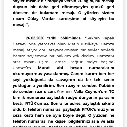
söyler misiniz bir radyoya versin kulağını, bu mesajı
duysun bir daha geri dönmeyeyim çünkü geri
dönsem de bulamam mesajı. O yüzden sizden
ricam Gülay Vardar kardeşime bi söyleyin bu
mesajı.”,
Şakran Kapalı
26.02.2026 tarihli bölümünde, “
Cezaevi’nde yatmakta olan Metin Kızılkaya, Hamza
mesaj atıyor onu arayacakmışsın bir şeyler söyledi
benim söylemeye bir hakkım yok dedim, Hamza'yı
arar mısın?...Eşim Gamze Bağtur radyo başına.
Gamze’m
Murat abi hesap numaralarını
okumuyormuş yasaklanmış. Canım karım ben her
şeyi yokluğunla da savaşırım da bir tek senin
yokluğunla yenilirim. Ben razıyım senden. Rabbim
de senden razı olsun.
Sunucu:
Valla Ceyhun’um TC
kimlik numarası paylaştık radyo dünyanın parasını
kesti, RTÜK’ümüz. Sonra bi adres paylaştık sıkıntı
oldu bi telefon numarası paylaştık RTÜK’ümüz yine
ceza kesti hem de öyle böyle değil. O yüzden ne
telefon numarası ne kişisel bilgilerinizi asla ve asla