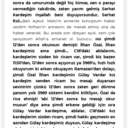
sonra da umurumda değil hiç kimse, sen o parayı
vermediğin takdirde, zaten yarım gelmiş Serhat
Kardeşim inşallah beni duyuyorsundur, Serhat
Kul…
Ben Aykut. Melo’m annenle konuştum haber
verdim Nilhan’ın annesini de merak etmiş ona da
haber verecek. Bu arada son dosyan açık, seni çok
seviyorum Allah’a emanet ol. Sunucu:
ııııı şimdi
12’den sonra okunsun demişti İlhan Özal, İlhan
kardeşimiz ama şimdi… C16’daki ablalarım,
kardeşlerim sizden bir ricam var, şimdi biz bazen
11:30’dan, 12’den sonra açıyoruz ya 3969’u, hızlı hızlı
okuyorum ki erken okuyayım Ramazan’dan dolayı,
şimdi Özal İlhan kardeşimin Gülay Vardar kız
kardeşim senden ricam bu mesajı duyarsan
sevinirim çünkü 12’den sonra zaten geri dönme
şansım yok 3969 sistemi kendini kilitliyor, Özal da
rica etmişti ‘abi 12’den sonra bu mesajı okur
musun’ diye ama şimdi erkene geldiği için sıra
Gülay Vardar kardeşime, ablalar, C16’daki kız
kardeşlerim sizden ricam, şimdi hakkı geçmesin en
azından Gülay kardeşimiz duysun, Gülay kardeşime