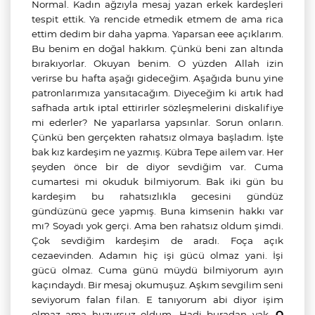
Normal. Kadın ağzıyla mesaj yazan erkek kardeşleri
tespit ettik. Ya rencide etmedik etmem de ama rica
ettim dedim bir daha yapma. Yaparsan eee açıklarım.
Bu benim en doğal hakkım. Çünkü beni zan altında
bırakıyorlar. Okuyan benim. O yüzden Allah izin
verirse bu hafta aşağı gideceğim. Aşağıda bunu yine
patronlarımıza yansıtacağım. Diyeceğim ki artık had
safhada artık iptal ettirirler sözleşmelerini diskalifiye
mi ederler? Ne yaparlarsa yapsınlar. Sorun onların.
Çünkü ben gerçekten rahatsız olmaya başladım. İşte
bak kız kardeşim ne yazmış. Kübra Tepe ailem var. Her
şeyden önce bir de diyor sevdiğim var. Cuma
cumartesi mi okuduk bilmiyorum. Bak iki gün bu
kardeşim bu rahatsızlıkla gecesini gündüz
gündüzünü gece yapmış. Buna kimsenin hakkı var
mı? Soyadı yok gerçi. Ama ben rahatsız oldum şimdi.
Çok sevdiğim kardeşim de aradı. Foça açık
cezaevinden. Adamın hiç işi gücü olmaz yani. İşi
gücü olmaz. Cuma günü müydü bilmiyorum ayın
kaçındaydı. Bir mesaj okumuşuz. Aşkım sevgilim seni
seviyorum falan filan. E tanıyorum abi diyor işim
olmaz ama huzursuz oldum. Hadi buradan yak.
O