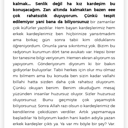
kalmak… Senlik değil ha kız kardeşim bu
konuşacağım. Zan altında kalmaktan bazen eee
çok rahatsızlık duyuyorum. Çünkü tespit
edilemiyor yani bana da biliyorsunuz
bir zamanlar
çok küfürler yazdılar. Hem bayan kardeşlerimiz hem
erkek kardeşlerimiz ben hiçbirinize yansıtmadım
ama birkaç gün sonra tabii kim olduklarını
öğreniyordum. Onunla yana sıkıntımız yok. Bizim bu
radyonun kurumun dört tane avukatı var. Hepsi birer
bir tanesine bilgi veriyorum. Hemen ekran alıyorum ss
yapıyorum. Gönderiyorum diyorum ki bir bakın
gidiyorlar buluyorlar. Tabii herkes için olur mu olmaz
mı bilmem ama bu konuda ben sizin kadar vallahi
billahi hatta sizden daha çok rahatsız oluyorum.
Çünkü okuyan benim. Benim okuduğum mesaj
yüzünden insanlar huzursuz oluyor. Sizler huzursuz
oluyorsunuz. Bunu geçmişte çok yaşamıştık
biliyorsunuz. Sonra Allah razı olsun o kardeşlerimiz de
kendilerine çekidüzen verdiler. Artık yapmamaya
başladılar Ya biliyorum kadın hani kadın adıyla yazan
erkek kardeşler çıktı ya. Ya var mı böyle bir şey? Var.