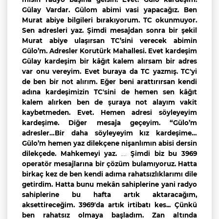
Gülay Vardar. Gülom abimi vasi yapacağız. Ben
Murat abiye bilgileri bırakıyorum. TC okunmuyor.
Sen adresleri yaz. Şimdi mesajdan sonra bir şekil
Murat abiye ulaşırsan TC’sini verecek abimin
Gülo’m. Adresler Korutürk Mahallesi. Evet kardeşim
Gülay kardeşim bir kâğıt kalem alırsam bir adres
var onu vereyim. Evet buraya da TC yazmış. TC'yi
de ben bir not alırım. Eğer beni arattırırsan kendi
adına kardeşimizin TC'sini de hemen sen kâğıt
kalem alırken ben de şuraya not alayım vakit
kaybetmeden. Evet. Hemen adresi söyleyeyim
kardeşime. Diğer mesaja geçeyim. “Gülo’m
adresler…Bir daha söyleyeyim kız kardeşime…
Gülo’m hemen yaz dilekçene nişanlımın abisi dersin
dilekçede. Mahkemeyi yaz.
....
Şimdi biz bu 3969
operatör mesajlarına bir çözüm bulamıyoruz. Hatta
birkaç kez de ben kendi adıma rahatsızlıklarımı dile
getirdim. Hatta bunu mekân sahiplerine yani radyo
sahiplerine bu hafta artık aktaracağım,
aksettireceğim. 3969'da artık irtibatı kes... Çünkü
ben rahatsız olmaya başladım. Zan altında