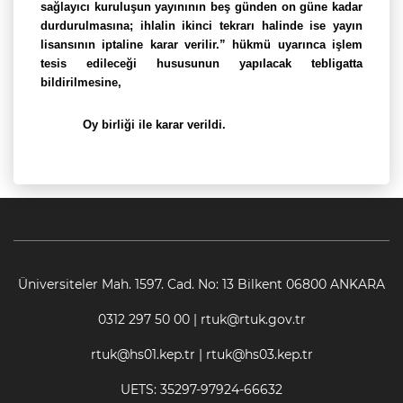
sağlayıcı kuruluşun yayınının beş günden on güne kadar
durdurulmasına; ihlalin ikinci tekrarı halinde ise yayın
lisansının iptaline karar verilir.” hükmü uyarınca işlem
tesis edileceği hususunun yapılacak tebligatta
bildirilmesine,
Oy birliği ile karar verildi.
Üniversiteler Mah. 1597. Cad. No: 13 Bilkent 06800 ANKARA
0312 297 50 00 | rtuk@rtuk.gov.tr
rtuk@hs01.kep.tr | rtuk@hs03.kep.tr
UETS: 35297-97924-66632