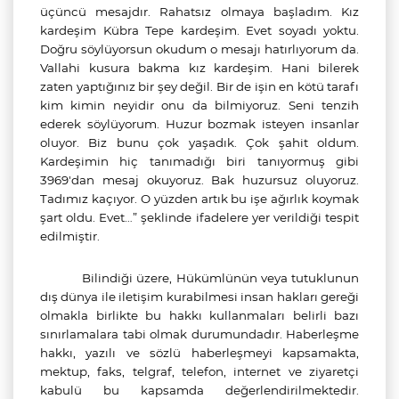
üçüncü mesajdır. Rahatsız olmaya başladım. Kız
kardeşim Kübra Tepe kardeşim. Evet soyadı yoktu.
Doğru söylüyorsun okudum o mesajı hatırlıyorum da.
Vallahi kusura bakma kız kardeşim. Hani bilerek
zaten yaptığınız bir şey değil. Bir de işin en kötü tarafı
kim kimin neyidir onu da bilmiyoruz. Seni tenzih
ederek söylüyorum. Huzur bozmak isteyen insanlar
oluyor. Biz bunu çok yaşadık. Çok şahit oldum.
Kardeşimin hiç tanımadığı biri tanıyormuş gibi
3969'dan mesaj okuyoruz. Bak huzursuz oluyoruz.
Tadımız kaçıyor. O yüzden artık bu işe ağırlık koymak
şart oldu. Evet…
” şeklinde ifadelere yer verildiği tespit
edilmiştir.
Bilindiği üzere, Hükümlünün veya tutuklunun
dış dünya ile iletişim kurabilmesi insan hakları gereği
olmakla birlikte bu hakkı kullanmaları belirli bazı
sınırlamalara tabi olmak durumundadır. Haberleşme
hakkı, yazılı ve sözlü haberleşmeyi kapsamakta,
mektup, faks, telgraf, telefon, internet ve ziyaretçi
kabulü bu kapsamda değerlendirilmektedir.