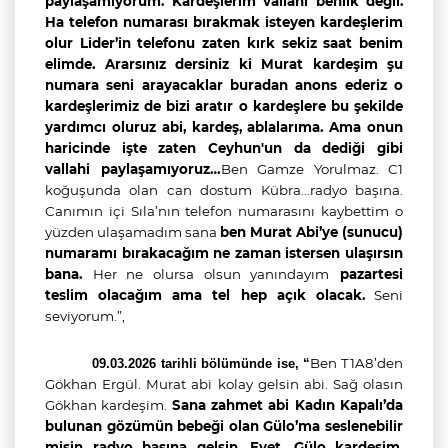
paylaşamıyorum. Kardeşlerim vallahi benlik değil.
Ha telefon numarası bırakmak isteyen kardeşlerim
olur Lider’in telefonu zaten kırk sekiz saat benim
elimde. Ararsınız dersiniz ki Murat kardeşim şu
numara seni arayacaklar buradan anons ederiz o
kardeşlerimiz de bizi aratır o kardeşlere bu şekilde
yardımcı oluruz abi, kardeş, ablalarıma. Ama onun
haricinde işte zaten Ceyhun'un da dediği gibi
vallahi paylaşamıyoruz…
Ben Gamze Yorulmaz. C1
koğuşunda olan can dostum Kübra…radyo başına.
Canımın içi Sıla’nın telefon numarasını kaybettim o
yüzden ulaşamadım sana
ben Murat Abi’ye (sunucu)
numaramı bırakacağım ne zaman istersen ulaşırsın
bana.
Her ne olursa olsun yanındayım
pazartesi
teslim olacağım ama tel hep açık olacak.
Seni
seviyorum.”,
Ben T1A8’den
09.03.2026 tarihli bölümünde ise, “
Gökhan Ergül. Murat abi kolay gelsin abi. Sağ olasın
Gökhan kardeşim.
Sana zahmet abi Kadın Kapalı’da
bulunan gözümün bebeği olan Gülo’ma seslenebilir
misin radyo başına gelsin. Evet. Gülo kardeşim.