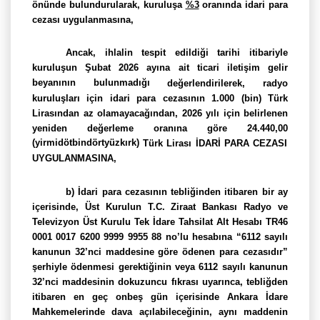
önünde bulundurularak, kuruluşa
%3
oranında idari para
cezası uygulanmasına,
Ancak, ihlalin tespit edildiği tarihi itibariyle
kuruluşun Şubat 2026 ayına ait ticari iletişim gelir
beyanının bulunmadığı
değerlendirilerek,
radyo
kuruluşları için idari para cezasının 1.000 (bin) Türk
Lirasından az olamayacağından,
2026 yılı için belirlenen
yeniden değerleme oranına göre 24.440,00
(yirmidötbindörtyüzkırk)
Türk Lirası İDARİ PARA CEZASI
UYGULANMASINA,
b) İdari para cezasının tebliğinden itibaren bir ay
içerisinde, Üst Kurulun T.C. Ziraat Bankası Radyo ve
Televizyon Üst Kurulu Tek İdare Tahsilat Alt Hesabı TR46
0001 0017 6200 9999 9955 88 no’lu hesabına “6112 sayılı
kanunun 32’nci maddesine göre ödenen para cezasıdır”
şerhiyle ödenmesi gerektiğinin veya 6112 sayılı kanunun
32’nci maddesinin dokuzuncu fıkrası uyarınca, tebliğden
itibaren en geç onbeş gün içerisinde Ankara İdare
Mahkemelerinde dava açılabileceğinin, aynı maddenin