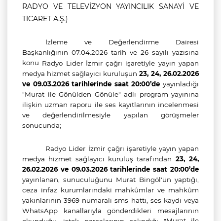
RADYO VE TELEVİZYON YAYINCILIK SANAYİ VE
TİCARET A.Ş.)
İzleme ve Değerlendirme Dairesi
Başkanlığının 07.04.2026 tarih ve 26 sayılı yazısına
konu
Radyo Lider İzmir
çağrı işaretiyle yayın yapan
medya hizmet sağlayıcı kuruluşun
23, 24, 26.02.2026
ve 09.03.2026 tarihlerinde saat 20:00’de
yayınladığı
"Murat ile Gönülden Gönüle" adlı program yayınına
ilişkin uzman raporu ile ses kayıtlarının incelenmesi
ve değerlendirilmesiyle yapılan görüşmeler
sonucunda;
Radyo Lider İzmir
çağrı işaretiyle yayın yapan
medya hizmet sağlayıcı kuruluş tarafından
23, 24,
26.02.2026 ve 09.03.2026 tarihlerinde saat 20:00’de
yayınlanan,
sunuculuğunu Murat Bingöl'ün yaptığı,
ceza infaz kurumlarındaki mahkûmlar ve mahkûm
yakınlarının 3969 numaralı sms hattı, ses kaydı veya
WhatsApp kanallarıyla gönderdikleri mesajlarının
Murat ile