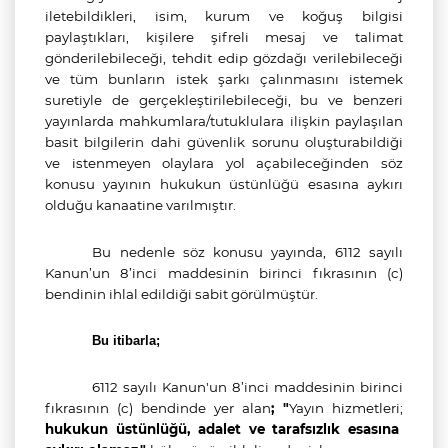
iletebildikleri, isim, kurum ve koğuş bilgisi
paylaştıkları, kişilere şifreli mesaj ve talimat
gönderilebileceği, tehdit edip gözdağı verilebileceği
ve tüm bunların istek şarkı çalınmasını istemek
suretiyle de gerçekleştirilebileceği,
bu ve benzeri
yayınlarda
mahkumlara/tutuklulara ilişkin paylaşılan
basit bilgilerin dahi güvenlik sorunu oluşturabildiği
ve istenmeyen olaylara yol açabileceğinden
söz
konusu yayının hukukun üstünlüğü esasına aykırı
olduğu kanaatine varılmıştır.
Bu nedenle söz konusu yayında
, 6112 sayılı
Kanun’un 8’inci maddesinin birinci fıkrasının (c)
bendinin ihlal edildiği sabit görülmüştür.
Bu itibarla;
6112 sayılı Kanun'un 8’inci maddesinin birinci
fıkrasının (c) bendinde yer alan
; "
Yayın hizmetleri;
hukukun üstünlüğü, adalet ve tarafsızlık esasına