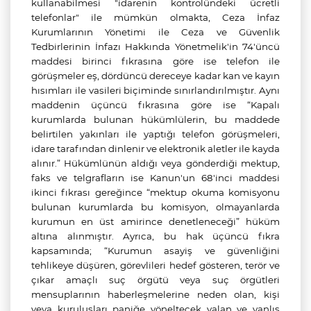
kullanabilmesi "idarenin kontrolündeki ücretli
telefonlar" ile mümkün olmakta, Ceza İnfaz
Kurumlarının Yönetimi ile Ceza ve Güvenlik
Tedbirlerinin İnfazı Hakkında Yönetmelik'in 74'üncü
maddesi birinci fıkrasına göre ise telefon ile
görüşmeler eş, dördüncü dereceye kadar kan ve kayın
hısımları ile vasileri biçiminde sınırlandırılmıştır. Aynı
maddenin üçüncü fıkrasına göre ise “Kapalı
kurumlarda bulunan hükümlülerin, bu maddede
belirtilen yakınları ile yaptığı telefon görüşmeleri,
idare tarafından dinlenir ve elektronik aletler ile kayda
alınır.” Hükümlünün aldığı veya gönderdiği mektup,
faks ve telgrafların ise Kanun'un 68'inci maddesi
ikinci fıkrası gereğince “mektup okuma komisyonu
bulunan kurumlarda bu komisyon, olmayanlarda
kurumun en üst amirince denetleneceği” hüküm
altına alınmıştır. Ayrıca, bu hak üçüncü fıkra
kapsamında; “Kurumun asayiş ve güvenliğini
tehlikeye düşüren, görevlileri hedef gösteren, terör ve
çıkar amaçlı suç örgütü veya suç örgütleri
mensuplarının haberleşmelerine neden olan, kişi
veya kuruluşları paniğe yöneltecek yalan ve yanlış