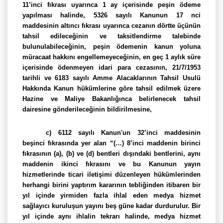
11’inci fıkrası uyarınca 1 ay içerisinde peşin ödeme
yapılması halinde, 5326 sayılı Kanunun 17 nci
maddesinin altıncı fıkrası uyarınca cezanın dörtte üçünün
tahsil edileceğinin ve taksitlendirme talebinde
bulunulabileceğinin, peşin ödemenin kanun yoluna
müracaat hakkını engellemeyeceğinin, en geç 1 aylık süre
içerisinde ödenmeyen idari para cezasının, 21/7/1953
tarihli ve 6183 sayılı Amme Alacaklarının Tahsil Usulü
Hakkında Kanun hükümlerine göre tahsil edilmek üzere
Hazine ve Maliye Bakanlığınca belirlenecek tahsil
dairesine gönderileceğinin bildirilmesine,
c) 6112 sayılı Kanun'un 32’inci maddesinin
beşinci fıkrasında yer alan “(…) 8’inci maddenin birinci
fıkrasının (a), (b) ve (d) bentleri dışındaki bentlerini, aynı
maddenin ikinci fıkrasını ve bu Kanunun yayın
hizmetlerinde ticari iletişimi düzenleyen hükümlerinden
herhangi birini yaptırım kararının tebliğinden itibaren bir
yıl içinde yirmiden fazla ihlal eden medya hizmet
sağlayıcı kuruluşun yayını beş güne kadar durdurulur. Bir
yıl içinde aynı ihlalin tekrarı halinde, medya hizmet