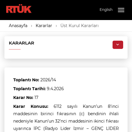
English
Togg
navig
Anasayfa
Kararlar
Üst Kurul Kararları
KARARLAR
Toplantı No:
2026/14
Toplantı Tarihi:
9.4.2026
Karar No:
17
Karar Konusu:
6112 sayılı Kanun’un 8’inci
maddesinin birinci fıkrasının (c) bendinin ihlali
nedeniyle Kanun’un 32’nci maddesinin ikinci fıkrası
uyarınca İPC (Radyo Lider İzmir – GENÇ LİDER