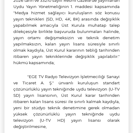
2026 tarih ve 33210 sayılı Resmi Gazete'de yayınlanan
Uydu Yayın Yönetmeliğinin 1. maddesi kapsamında
"Medya hizmet sağlayıcı kuruluşların söz konusu
yayın teknikleri (SD, HD, 4K, 8K) arasında değişiklik
yapabilmek amacıyla Üst Kurula muhatap talep
dilekçesiyle birlikte başvuruda bulunmaları halinde,
yayın ortamı değişmeksizin ve teknik denetim
yapılmaksızın, kalan yayın lisans süresiyle sınırlı
olmak kaydıyla, Üst Kurul kararının tebliğ tarihinden
itibaren yayın tekniklerinde değişiklik yapılabilir."
hükmü kapsamında;
"EGE TV Radyo Televizyon İşletmeciliği Sanayi
ve Ticaret A. Ş." ünvanlı kuruluşun standart
çözünürlüklü yayın tekniğinde uydu televizyon (U-TV
SD) yayın lisansının, Üst Kurul karar tarihinden
itibaren kalan lisans süresi ile sınırlı kalmak kaydıyla,
yeni bir stüdyo teknik denetimine gerek olmadan
yüksek çözünürlüklü yayın tekniğinde uydu
televizyon (U-TV HD) yayın lisansı olarak
değiştirilmesine,