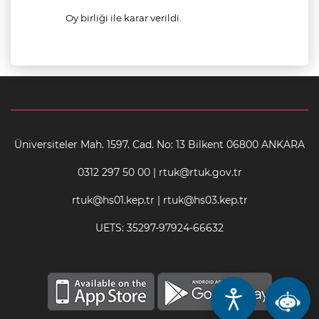
Oy birliği ile karar verildi.
Üniversiteler Mah. 1597. Cad. No: 13 Bilkent 06800 ANKARA
0312 297 50 00 | rtuk@rtuk.gov.tr
rtuk@hs01.kep.tr | rtuk@hs03.kep.tr
UETS: 35297-97924-66632