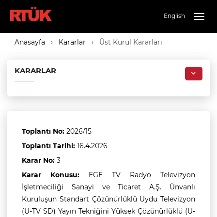
English
Togg
navig
Anasayfa
Kararlar
Üst Kurul Kararları
KARARLAR
Toplantı No:
2026/15
Toplantı Tarihi:
16.4.2026
Karar No:
3
Karar Konusu:
EGE TV Radyo Televizyon
İşletmeciliği Sanayi ve Ticaret A.Ş. Ünvanlı
Kuruluşun Standart Çözünürlüklü Uydu Televizyon
(U-TV SD) Yayın Tekniğini Yüksek Çözünürlüklü (U-