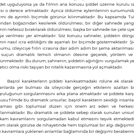
det uyguluyorsa ya da filmin ana konusu şiddet üzerine kurulu ise i
isi o derece artmaktadır. Ayrıca öldürme eylemlerinin sunumunda, 
imi de ayrıntılı biçimde görünür kılınmaktadır. Bu kapsamda Tu
ından boğazından kesilerek öldürülmesi; bir diğer sahnede yang
inin nefessiz bırakılarak öldürülmesi; başka bir sahnede ise çete ü
şe verilmesi
yer almaktadır. Söz konusu sahneler, şiddetin döngü
linin nasıl icra edildiğini de aşamalı bir biçimde göstermektedir. 
umu, izleyiciye fiilin icrasına dair adım adım bir şema aktarılması
 suçun dramatik temsili olmanın ötesine geçerek, yöntem ve 
ünmektedir. Bu durum, sahnenin, şiddetin ağırlığını vurgulamak yeri
etici olma riski taşıyan bir nitelik kazanmasına yol açmaktadır.
Başrol karakterlerin şiddeti kanıksatmadaki rolüne ek olarak
anlarda yer bulması da izleyicide gerçeğin etkilerini azaltan bi
ruluğunun sorgulanmasını arka plana atmaktadır ve şiddete karşı d
usu filmde bu dramatik unsurlar, başrol karakterin sevdiği insanlar
aması gibi toplumsal düzen için önem arz eden ve herkesin 
lanmaktadır. Bu dramatik ve şiddete sebep olarak sunulan unsurla
ikam kavramlarını sorgulamadan kabul etmesini teşvik etmektedir
em olarak görülse de nihayetinde hem toplumsal bir algı değişimi
i kavramlara yüklenen anlamlar bağlamında bir değişimi beraberin