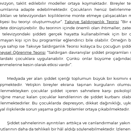
evizyon, taklit edilebilir modeller ortaya koymaktadır. Bireyler 
umlarına adapte edebilmektedir. Çocukların henüz belirlenmemi
dıkları ve televizyondan kişiliklerine monte etmeye çalışacakları
işesi bu teoriyi oluşturmuştur”.
Takviye Saldırganlık Teorisi
“Bir e
dete dönüştürebilir. Bu teorinin içinde önemli olan ihtimaller; zate
i televizyondaki şiddeti gerçek hayatta kullanabilmek için bir
ımayan kişi için bu programlar eğlendirici bile olabilir. Örneğin 
ıya sahip ise Takviye Saldırganlık Teorisi kolayca bu çocuğun şidd
eysel Öğrenme Teorisi
“Saldırgan davranışlar şiddet programları 
lardaki çocuklara uygulanabilir. Çünkü onlar büyüme çağındad
enmelerine kesin olarak etkisi vardır”.
Medyada yer alan şiddet içeriği toplumun büyük bir kısmını et
işmektedir. Yetişkin bireyler ekrana taşınan kurguların olums
ilenmekteyken çocuklar şiddet içeren sahnelere karşı psikoloj
riğine maruz kalan çocuklar kendilerinin de şiddet kurbanı olab
ilenmektedirler. Bu çocuklarda depresyon, dikkat dağınıklığı, uyku
yal ilişkilerde sorun yaşama gibi problemler ortaya çıkabilmektedir.
Şiddet sahnelerinin ayrıntıları arttıkça ve canlandırmalar yakın
utlarının daha da tehlikeli bir hâl aldığı söylenebilmektedir. İzlen