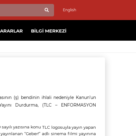
English
KARARLAR
BILGI MERKEZI
rasının (ş) bendinin ihlali nedeniyle Kanun’un
am Yayını Durdurma, (TLC – ENFORMASYON
 sayılı yazısına konu
TLC
logosuyla yayın yapan
a
yayınlanan “Geber!” adlı sinema filmi yayınına