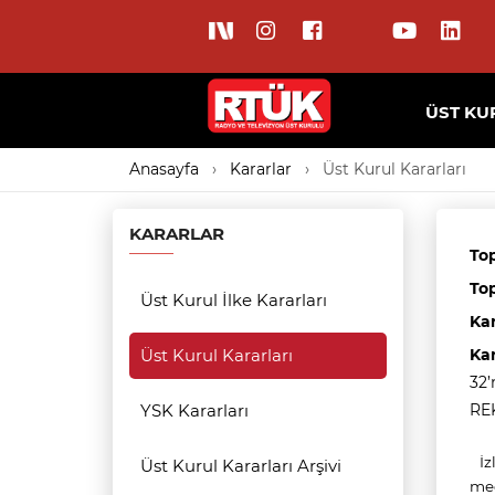
ÜST KU
Anasayfa
Kararlar
Üst Kurul Kararları
KARARLAR
Top
Top
Üst Kurul İlke Kararları
Ka
Üst Kurul Kararları
Ka
32
YSK Kararları
REK
İz
Üst Kurul Kararları Arşivi
med