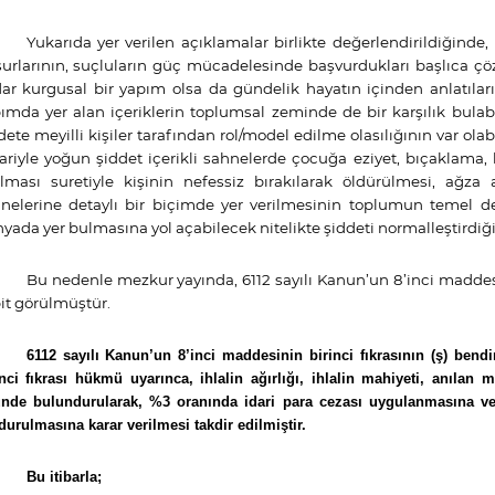
Yukarıda yer verilen açıklamalar birlikte değerlendirildiğinde
urlarının, suçluların güç mücadelesinde başvurdukları başlıca çöz
ar kurgusal bir yapım olsa da gündelik hayatın içinden anlatıları
ımda yer alan içeriklerin toplumsal zeminde de bir karşılık bulabi
dete meyilli kişiler tarafından rol/model edilme olasılığının var olab
bariyle yoğun şiddet içerikli sahnelerde çocuğa eziyet, bıçakla
ılması suretiyle kişinin nefessiz bırakılarak öldürülmesi, ağ
nelerine detaylı bir biçimde yer verilmesinin toplumun temel d
yada yer bulmasına yol açabilecek nitelikte şiddeti normalleştirdiği 
Bu nedenle
mezkur yayında, 6112 sayılı Kanun’un 8’inci maddesin
it görülmüştür.
6112 sayılı Kanun’un 8’inci maddesinin birinci fıkrasının (ş) bend
inci fıkrası hükmü uyarınca, ihlalin ağırlığı, ihlalin mahiyeti, anıl
nde bulundurularak, %3 oranında idari para cezası uygulanmasına ve i
durulmasına karar verilmesi takdir edilmiştir.
Bu itibarla;