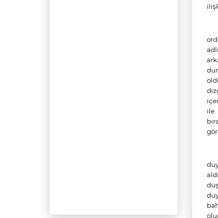
ili
ord
adl
ark
dur
öld
diz
içe
ile
bır
gör
duy
ald
düş
duy
bah
olu