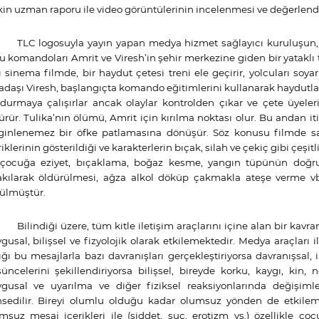
şkin uzman raporu ile video görüntülerinin incelenmesi ve değerlen
TLC logosuyla yayın yapan medya hizmet sağlayıcı kuruluşun
u komandoları Amrit ve Viresh’in şehir merkezine giden bir yataklı t
ı sinema filmde, bir haydut çetesi treni ele geçirir, yolcuları soyar 
adaşı Viresh, başlangıçta komando eğitimlerini kullanarak haydutlar
durmaya çalışırlar ancak olaylar kontrolden çıkar ve çete üyeleri
ürür. Tulika’nın ölümü, Amrit için kırılma noktası olur. Bu andan iti
ginlenemez bir öfke patlamasına dönüşür. Söz konusu filmde saat
riklerinin gösterildiği ve karakterlerin bıçak, silah ve çekiç gibi çeşit
 çocuğa eziyet, bıçaklama, boğaz kesme, yangın tüpünün doğrud
akılarak öldürülmesi, ağza alkol döküp çakmakla ateşe verme vb. 
ülmüştür.
Bilindiği üzere, tüm kitle iletişim araçlarını içine alan bir kav
gusal, bilişsel ve fizyolojik olarak etkilemektedir. Medya araçları i
ığı bu mesajlarla bazı davranışları gerçekleştiriyorsa davranışsal, 
üncelerini şekillendiriyorsa bilişsel, bireyde korku, kaygı, kin,
gusal ve uyarılma ve diğer fiziksel reaksiyonlarında değişimle
sedilir. Bireyi olumlu olduğu kadar olumsuz yönden de etkil
msuz mesaj içerikleri ile (şiddet, suç, erotizm vs.) özellikle ço