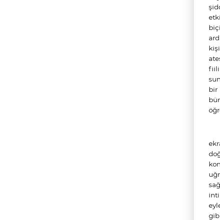
şid
etk
biç
ard
kiş
ate
fii
sun
bir
bür
öğr
ekr
doğ
kon
uğr
sağ
int
eyl
gib