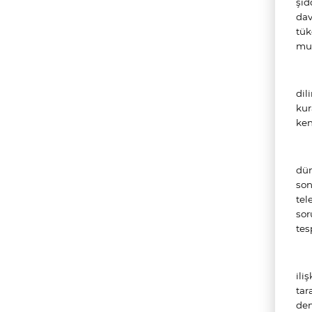
şid
dav
tük
muh
dil
kur
ken
dün
son
tel
sor
tes
ili
tar
den