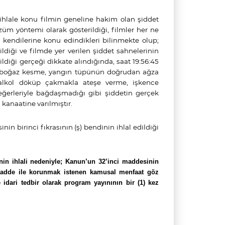
, ihlale konu filmin geneline hakim olan şiddet
üm yöntemi olarak gösterildiği, filmler her ne
 kendilerine konu edindikleri bilinmekte olup;
ldiği ve filmde yer verilen şiddet sahnelerinin
ildiği gerçeği dikkate alındığında, saat 19:56:45
ma, boğaz kesme, yangın tüpünün doğrudan ağza
za alkol döküp çakmakla ateşe verme, işkence
eğerleriyle bağdaşmadığı gibi şiddetin gerçek
kanaatine varılmıştır.
in birinci fıkrasının (ş) bendinin ihlal edildiği
inin ihlali nedeniyle; Kanun’un 32’inci maddesinin
an madde ile korunmak istenen kamusal menfaat göz
dari tedbir olarak program yayınının bir (1) kez