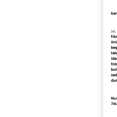
kan
(a),
fık
önü
beş
tel
ida
hiz
bul
sad
dur
Mar
706