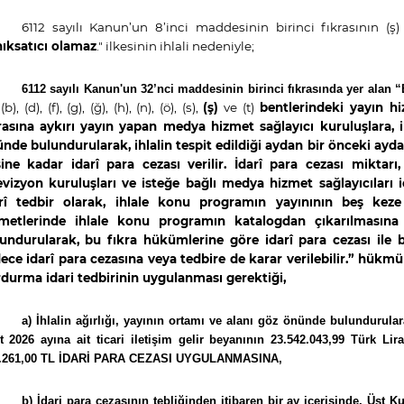
6112 sayılı Kanun’un 8’inci maddesinin birinci fıkrasının (ş
ıksatıcı olamaz
."
ilkesinin ihlali nedeniyle;
6112 sayılı Kanun'un 32’nci maddesinin birinci fıkrasında yer alan
 (b), (d), (f), (g), (ğ), (h), (n), (ö), (s),
(ş)
ve (t)
bentlerindeki yayın hi
rasına aykırı yayın yapan medya hizmet sağlayıcı kuruluşlara, ih
nde bulundurularak, ihlalin tespit edildiği aydan bir önceki aydaki
ine kadar idarî para cezası verilir. İdarî para cezası miktarı
evizyon kuruluşları ve isteğe bağlı medya hizmet sağlayıcıları 
rî tedbir olarak, ihlale konu programın yayınının beş keze
metlerinde ihlale konu programın katalogdan çıkarılmasına 
undurularak, bu fıkra hükümlerine göre idarî para cezası ile bir
ece idarî para cezasına veya tedbire de karar verilebilir.” hükmü
durma idari tedbirinin uygulanması gerektiği,
a)
İ
hlalin ağırlığı, yayının ortamı ve alanı göz önünde bulundurula
t 2026 ayına ait ticari iletişim gelir beyanının 23.542.043,99 Türk Li
.261,00 TL İDARİ PARA CEZASI UYGULANMASINA,
b)
İdari para cezasının tebliğinden itibaren bir ay içerisinde, Üst 