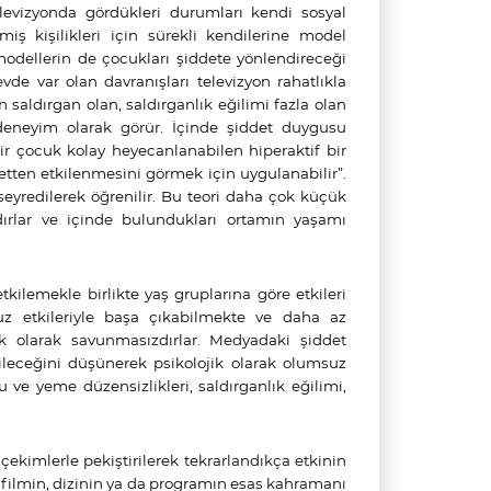
televizyonda gördükleri durumları kendi sosyal
ş kişilikleri için sürekli kendilerine model
 modellerin de çocukları şiddete yönlendireceği
vde var olan davranışları televizyon rahatlıkla
n saldırgan olan, saldırganlık eğilimi fazla olan
 deneyim olarak görür. İçinde şiddet duygusu
bir çocuk kolay heyecanlanabilen hiperaktif bir
etten etkilenmesini görmek için uygulanabilir”.
seyredilerek öğrenilir. Bu teori daha çok küçük
ırlar ve içinde bulundukları ortamın yaşamı
kilemekle birlikte yaş gruplarına göre etkileri
uz etkileriyle başa çıkabilmekte ve daha az
ik olarak savunmasızdırlar. Medyadaki şiddet
ileceğini düşünerek psikolojik olarak olumsuz
 ve yeme düzensizlikleri, saldırganlık eğilimi,
 çekimlerle pekiştirilerek tekrarlandıkça etkinin
en filmin, dizinin ya da programın esas kahramanı