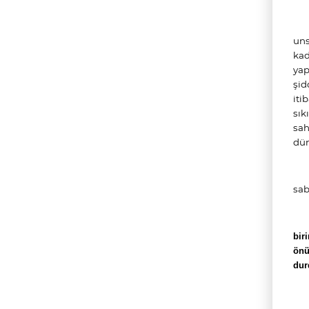
uns
kad
yap
şid
iti
sık
sah
dün
sab
bir
önü
dur