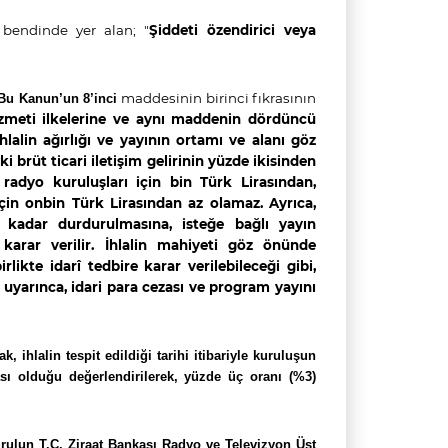
) bendinde yer alan;
"
Şiddeti özendirici veya
maddesinin birinci fıkrasının
 “Bu Kanun’un 8’inci
zmeti ilkelerine ve aynı maddenin dördüncü
lalin ağırlığı ve yayının ortamı ve alanı göz
 brüt ticari iletişim gelirinin yüzde ikisinden
, radyo kuruluşları için bin Türk Lirasından,
için onbin Türk Lirasından az olamaz. Ayrıca,
 kadar durdurulmasına, isteğe bağlı yayın
karar verilir. İhlalin mahiyeti göz önünde
likte idarî tedbire karar verilebileceği gibi,
 uyarınca, idari para cezası ve program yayını
rak,
ihlalin tespit edildiği tarihi itibariyle kuruluşun
rası olduğu değerlendirilerek, yüzde üç oranı (%3)
Kurulun T.C. Ziraat Bankası Radyo ve Televizyon Üst