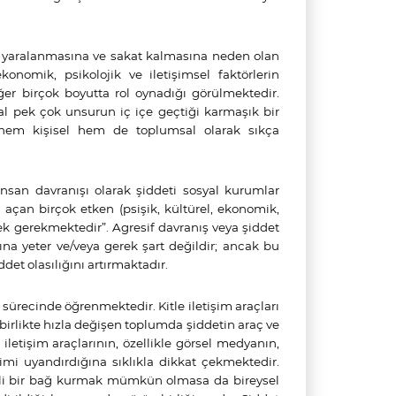
 yaralanmasına ve sakat kalmasına neden olan
onomik, psikolojik ve iletişimsel faktörlerin
ğer birçok boyutta rol oynadığı görülmektedir.
sal pek çok unsurun iç içe geçtiği karmaşık bir
, hem kişisel hem de toplumsal olarak sıkça
 insan davranışı olarak şiddeti sosyal kurumlar
 açan birçok etken (psişik, kültürel, ekonomik,
rmek gerekmektedir”. Agresif davranış veya şiddet
a yeter ve/veya gerek şart değildir; ancak bu
ddet olasılığını artırmaktadır.
 sürecinde öğrenmektedir. Kitle iletişim araçları
 birlikte hızla değişen toplumda şiddetin araç ve
tişim araçlarının, özellikle görsel medyanın,
limi uyandırdığına sıklıkla dikkat çekmektedir.
elirli bir bağ kurmak mümkün olmasa da bireysel