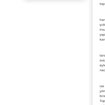
top
har
şid
İns
yap
kar
tar
sos
eyl
ned
ise
yön
bir
Top