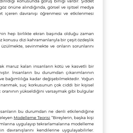
ndirildiği konusunda görüş birliği vardır. Şiddet
 göz önüne alındığında, görsel ve işitsel medya
det içeren davranışı öğrenmesi ve etkilenmesi
rinin hep birlikte ekran başında olduğu zaman
öz konusu dizi kahramanlarıyla bir çeşit özdeşlik
 üzülmekte, sevinmekte ve onların sorunlarını
ak maruz kalan insanların kötü ve kasvetli bir
ştır. İnsanların bu durumdan çıkarımlarının
 ve bağımlılığa kadar değişebilmektedir. Yoğun
 inanmak, suç korkusunun çok ciddi bir kişisel
oranının yükseldiğini varsaymak gibi bulgular
n insanların bu durumdan ne denli etkilendiğine
celeyen
Modelleme Teorisi
“Bireylerin, başka kişi
şamlarına uygulayıp tekrarlamalarına modelleme
 davranışlarını kendilerine uygulayabilirler.