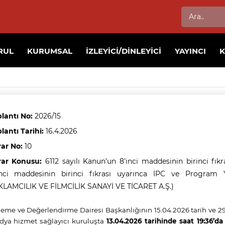
RUL
KURUMSAL
İZLEYICI/DINLEYICI
YAYINCI
lantı No:
2026/15
lantı Tarihi:
16.4.2026
rar No:
10
rar Konusu:
6112 sayılı Kanun’un 8'inci maddesinin birinci fık
’nci maddesinin birinci fıkrası uyarınca İPC ve Progr
LAMCILIK VE FİLMCİLİK SANAYİ VE TİCARET A.Ş.)
leme ve Değerlendirme Dairesi Başkanlığının 15.04.2026 tarih ve 29
ya hizmet sağlayıcı kuruluşta
13.04.2026 tarihinde saat 19:36’d