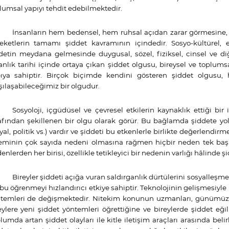
lumsal yapıyı tehdit edebilmektedir.
İnsanların hem bedensel, hem ruhsal açıdan zarar görmesine,
eketlerin tamamı şiddet kavramının içindedir. Sosyo-kültürel, ek
detin meydana gelmesinde duygusal, sözel, fiziksel, cinsel ve di
anlık tarihi içinde ortaya çıkan şiddet olgusu, bireysel ve toplum
ıya sahiptir. Birçok biçimde kendini gösteren şiddet olgusu
şılaşabileceğimiz bir olgudur.
Sosyoloji, içgüdüsel ve çevresel etkilerin kaynaklık ettiği bir
afından şekillenen bir olgu olarak görür. Bu bağlamda şiddete yol
yal, politik vs.) vardır ve şiddeti bu etkenlerle birlikte değerlendi
eminin çok sayıda nedeni olmasına rağmen hiçbir neden tek başın
enlerden her birisi, özellikle tetikleyici bir nedenin varlığı hâlinde şi
Bireyler şiddeti açığa vuran saldırganlık dürtülerini sosyalleşme
 bu öğrenmeyi hızlandırıcı etkiye sahiptir. Teknolojinin gelişmesiyle
temleri de değişmektedir. Nitekim konunun uzmanları, günümüz ile
eylere yeni şiddet yöntemleri öğrettiğine ve bireylerde şiddet eği
lumda artan şiddet olayları ile kitle iletişim araçları arasında b