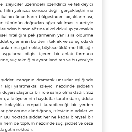
zleyiciler üzerindeki özendirici ve tetikleyici
fiilin yalnızca sonucu değil, gerçekleştirilme
lika'nın önce karın bölgesinden bıçaklanması,
ın tüpünün doğrudan ağza sıkılması suretiyle
yelerinden birinin ağzına alkol dökülüp çakmakla
sel niteliğini pekiştirmenin yanı sıra öldürme
Şiddet eyleminin bu denli teknik ve süreç odaklı
 anlamına gelmekte; böylece öldürme fiili, ağır
uygulama bilgisi içeren bir anlatı formuna
ne, suç tekniğini ayrıntılandıran ve bu yönüyle
 şiddet içeriğinin dramatik unsurlar eşliğinde
r algı yaratmakta; izleyici nezdinde şiddetin
uyarsızlaştırıcı bir role sahip olmaktadır. Söz
ın, aile üyelerinin haydutlar tarafından şiddete
kolaylıkla empati kurabileceği bir yerden
r göz önüne alındığında, izleyicinin adalet ve
. Bu noktada şiddet her ne kadar bireysel bir
ni hem de toplum nezdinde suç, şiddet ve ceza
de getirmektedir.