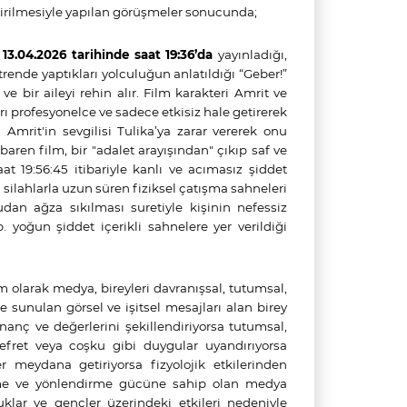
dirilmesiyle yapılan görüşmeler sonucunda;
,
13.04.2026 tarihinde saat 19:36’da
yayınladığı,
rende yaptıkları yolculuğun anlatıldığı “Geber!”
ve bir aileyi rehin alır. Film karakteri Amrit ve
ı profesyonelce ve sadece etkisiz hale getirerek
 Amrit'in sevgilisi Tulika’ya zarar vererek onu
baren film, bir "adalet arayışından" çıkıp saf ve
 19:56:45 itibariyle kanlı ve acımasız şiddet
li silahlarla uzun süren fiziksel çatışma sahneleri
an ağza sıkılması suretiyle kişinin nefessiz
yoğun şiddet içerikli sahnelere yer verildiği
ram olarak medya, bireyleri davranışsal, tutumsal,
le sunulan görsel ve işitsel mesajları alan birey
inanç ve değerlerini şekillendiriyorsa tutumsal,
 nefret veya coşku gibi duygular uyandırıyorsa
r meydana getiriyorsa fizyolojik etkilerinden
eme ve yönlendirme gücüne sahip olan medya
cuklar ve gençler üzerindeki etkileri nedeniyle