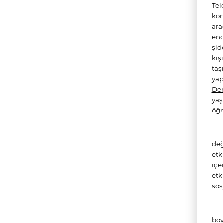
Tel
kon
ara
end
şid
kiş
taş
yap
Den
yaş
öğr
değ
etk
içe
etk
sos
boy