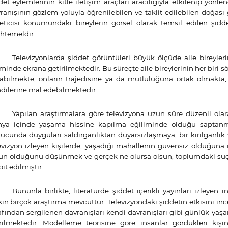
det eylemlerinin kitle iletişim araçları aracılığıyla etkilenip yönle
ranışının gözlem yoluyla öğrenilebilen ve taklit edilebilen doğası
eticisi konumundaki bireylerin görsel olarak temsil edilen şid
temeldir.
Televizyonlarda şiddet görüntüleri büyük ölçüde aile bireyle
iminde ekrana getirilmektedir. Bu süreçte aile bireylerinin her biri s
abilmekte, onların trajedisine ya da mutluluğuna ortak olmakta,
dilerine mal edebilmektedir.
Yapılan araştırmalara göre televizyona uzun süre düzenli olar
ya içinde yaşama hissine kapılma eğiliminde olduğu saptanmı
ucunda duyguları saldırganlıktan duyarsızlaşmaya, bir kırılganlık
evizyon izleyen kişilerde, yaşadığı mahallenin güvensiz olduğuna
un olduğunu düşünmek ve gerçek ne olursa olsun, toplumdaki suç 
pit edilmiştir.
Bununla birlikte, literatürde şiddet içerikli yayınları izleye
şkin birçok araştırma mevcuttur. Televizyondaki şiddetin etkisini in
afından sergilenen davranışları kendi davranışları gibi günlük ya
ilmektedir. Modelleme teorisine göre insanlar gördükleri kişinin