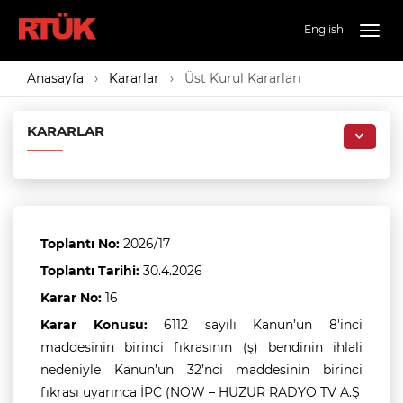
English
Togg
navig
Anasayfa
Kararlar
Üst Kurul Kararları
KARARLAR
Toplantı No:
2026/17
Toplantı Tarihi:
30.4.2026
Karar No:
16
Karar Konusu:
6112 sayılı Kanun’un 8'inci
maddesinin birinci fıkrasının (ş) bendinin ihlali
nedeniyle Kanun’un 32’nci maddesinin birinci
fıkrası uyarınca İPC (NOW – HUZUR RADYO TV A.Ş