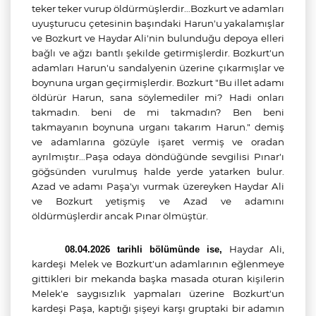
teker teker vurup öldürmüşlerdir…Bozkurt ve adamları
uyuşturucu çetesinin başındaki Harun'u yakalamışlar
ve Bozkurt ve Haydar Ali'nin bulunduğu depoya elleri
bağlı ve ağzı bantlı şekilde getirmişlerdir. Bozkurt'un
adamları Harun'u sandalyenin üzerine çıkarmışlar ve
boynuna urgan geçirmişlerdir. Bozkurt "Bu illet adamı
öldürür Harun, sana söylemediler mi? Hadi onları
takmadın. beni de mi takmadın? Ben beni
takmayanın boynuna urganı takarım Harun." demiş
ve adamlarına gözüyle işaret vermiş ve oradan
ayrılmıştır…Paşa odaya döndüğünde sevgilisi Pınar'ı
göğsünden vurulmuş halde yerde yatarken bulur.
Azad ve adamı Paşa'yı vurmak üzereyken Haydar Ali
ve Bozkurt yetişmiş ve Azad ve adamını
öldürmüşlerdir ancak Pınar ölmüştür.
Haydar Ali,
08.04.2026 tarihli bölümünde ise,
kardeşi Melek ve Bozkurt'un adamlarının eğlenmeye
gittikleri bir mekanda başka masada oturan kişilerin
Melek'e saygısızlık yapmaları üzerine Bozkurt'un
kardeşi Paşa, kaptığı şişeyi karşı gruptaki bir adamın