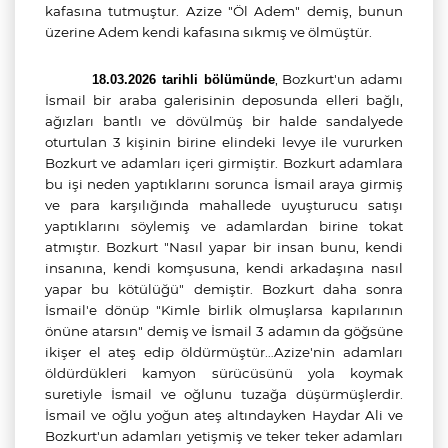
kafasına tutmuştur. Azize "Öl Adem" demiş, bunun
üzerine Adem kendi kafasına sıkmış ve ölmüştür.
,
Bozkurt'un adamı
18.03.2026 tarihli bölümünde
İsmail bir araba galerisinin deposunda elleri bağlı,
ağızları bantlı ve dövülmüş bir halde sandalyede
oturtulan 3 kişinin birine elindeki levye ile vururken
Bozkurt ve adamları içeri girmiştir. Bozkurt adamlara
bu işi neden yaptıklarını sorunca İsmail araya girmiş
ve para karşılığında mahallede uyuşturucu satışı
yaptıklarını söylemiş ve adamlardan birine tokat
atmıştır. Bozkurt "Nasıl yapar bir insan bunu, kendi
insanına, kendi komşusuna, kendi arkadaşına nasıl
yapar bu kötülüğü" demiştir. Bozkurt daha sonra
İsmail'e dönüp "Kimle birlik olmuşlarsa kapılarının
önüne atarsın" demiş ve İsmail 3 adamın da göğsüne
ikişer el ateş edip öldürmüştür…Azize'nin adamları
öldürdükleri kamyon sürücüsünü yola koymak
suretiyle İsmail ve oğlunu tuzağa düşürmüşlerdir.
İsmail ve oğlu yoğun ateş altındayken Haydar Ali ve
Bozkurt'un adamları yetişmiş ve teker teker adamları