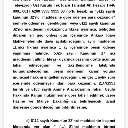
Televizyon Üst Kurulu Tek İdare Tahsilat Alt Hesabı TR46
0001 0017 6200 9999 9955 88 no’lu hesabına “6112 sayılı
kanunun 32’nci maddesine göre ödenen para cezasıdır”
şerhiyle ödenmesi gerektiğinin veya 6112 sayılı kanunun
32’nci maddesinin dokuzuncu fıkrası uyarınca, tebliğden
itibaren en geç onbeş gün içerisinde Ankara İdare
Mahkemelerinde dava açılabileceğinin, aynı maddenin
11’inci fıkrası uyarınca 1 ay içerisinde peşin ödeme
yapılması halinde, 5326 sayılı Kanunun 17 nci
maddesinin altıncı fıkrası uyarınca cezanın dörtte üçünün
tahsil edileceğinin ve taksitlendirme talebinde
bulunulabileceğinin, peşin ödemenin kanun yoluna
müracaat hakkını engellemeyeceğinin, en geç 1 aylık süre
içerisinde ödenmeyen idari para cezasının, 21/7/1953
tarihli ve 6183 sayılı Amme Alacaklarının Tahsil Usulü
Hakkında Kanun hükümlerine göre tahsil edilmek üzere
Hazine ve Maliye Bakanlığınca belirlenecek tahsil
dairesine gönderileceğinin bildirilmesine,
c) 6112 sayılı Kanun'un 32’nci maddesinin beşinci
fıkrasında yer alan “ (…) 8’inci maddenin birinci