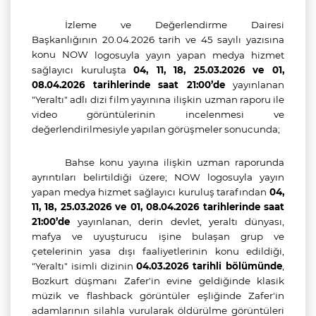
İzleme ve Değerlendirme Dairesi
Başkanlığının 20.04.2026 tarih ve 45 sayılı yazısına
konu NOW
logosuyla yayın yapan medya hizmet
sağlayıcı kuruluşta
04, 11, 18, 25.03.2026 ve 01,
08.04.2026 tarihlerinde saat 21:00’de
yayınlanan
"Yeraltı" adlı dizi film yayınına
ilişkin uzman raporu ile
video görüntülerinin incelenmesi ve
değerlendirilmesiyle yapılan görüşmeler sonucunda;
Bahse konu yayına ilişkin uzman raporunda
ayrıntıları belirtildiği üzere; NOW logosuyla yayın
yapan medya hizmet sağlayıcı kuruluş tarafından
04,
11, 18, 25.03.2026 ve 01, 08.04.2026 tarihlerinde saat
21:00’de
yayınlanan,
derin devlet, yeraltı dünyası,
mafya ve uyuşturucu işine bulaşan grup ve
çetelerinin yasa dışı faaliyetlerinin konu edildiği,
"Yeraltı" isimli
dizinin
04.03.2026 tarihli bölümünde
,
Bozkurt düşmanı Zafer'in evine geldiğinde klasik
müzik ve flashback görüntüler eşliğinde Zafer'in
adamlarının silahla vurularak öldürülme görüntüleri