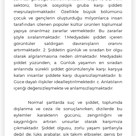
sektörü; birçok sosyolojik gruba karşı şiddeti
meşrulaştırmaktadır. Özellikle büyük bölümünü
çocuk ve gençlerin oluşturduğu milyonlarca insan
tarafından izlenen popüler kültür ürünleri toplumsal
yapıya onarılmaz zararlar vermektedir. Bu zararlar
şöyle sıralanmaktadır: 1.Medyadaki şiddet içeren
görüntüler saldırgan davranışların oranını
artırmaktadır. 2. Şiddetin günlük ve sıradan bir olgu
olarak algılanmasına neden olmaktadır. Medyadaki
şiddet yüzünden; a. Günlük yaşamın en sıradan
anlarında sürekli şiddet görüntüleriyle karşı karşıya
kalan insanlar şiddete karşı duyarsızlaşmaktadır. b.
Güce dayalı ilişkiler idealleştirilmektedir. c. Anlatıların
içeriği değersizleşmekte ve anlamsızlaşmaktadır.
Normal şartlarda suç ve şiddet, toplumda
dışlanma ve ceza ile sonuçlanırken; dizilerde bu
eylemler karakterin gücünü, zenginliğini ve
saygınlığını artıran unsurlar olarak karşımıza
çıkmaktadır. Şiddet olgusu, zorlu yaşam şartlarıyla
değil de; lüks arabalar, şık takım elbiseler, geniş bir