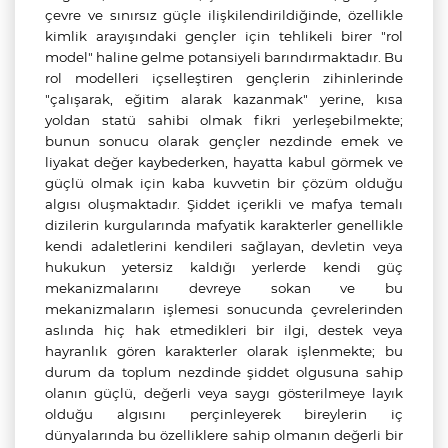
çevre ve sınırsız güçle ilişkilendirildiğinde, özellikle
kimlik arayışındaki gençler için tehlikeli birer "rol
model" haline gelme potansiyeli barındırmaktadır. Bu
rol modelleri içselleştiren gençlerin zihinlerinde
"çalışarak, eğitim alarak kazanmak" yerine, kısa
yoldan statü sahibi olmak fikri yerleşebilmekte;
bunun sonucu olarak gençler nezdinde emek ve
liyakat değer kaybederken, hayatta kabul görmek ve
güçlü olmak için kaba kuvvetin bir çözüm olduğu
algısı oluşmaktadır. Şiddet içerikli ve mafya temalı
dizilerin kurgularında mafyatik karakterler genellikle
kendi adaletlerini kendileri sağlayan, devletin veya
hukukun yetersiz kaldığı yerlerde kendi güç
mekanizmalarını devreye sokan ve bu
mekanizmaların işlemesi sonucunda çevrelerinden
aslında hiç hak etmedikleri bir ilgi, destek veya
hayranlık gören karakterler olarak işlenmekte; bu
durum da toplum nezdinde şiddet olgusuna sahip
olanın güçlü, değerli veya saygı gösterilmeye layık
olduğu algısını perçinleyerek bireylerin iç
dünyalarında bu özelliklere sahip olmanın değerli bir