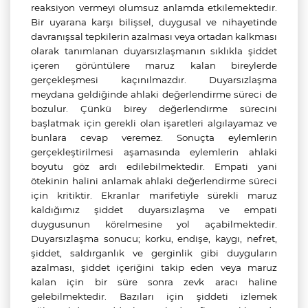
reaksiyon vermeyi olumsuz anlamda etkilemektedir.
Bir uyarana karşı bilişsel, duygusal ve nihayetinde
davranışsal tepkilerin azalması veya ortadan kalkması
olarak tanımlanan duyarsızlaşmanın sıklıkla şiddet
içeren görüntülere maruz kalan bireylerde
gerçekleşmesi kaçınılmazdır. Duyarsızlaşma
meydana geldiğinde ahlaki değerlendirme süreci de
bozulur. Çünkü birey değerlendirme sürecini
başlatmak için gerekli olan işaretleri algılayamaz ve
bunlara cevap veremez. Sonuçta eylemlerin
gerçekleştirilmesi aşamasında eylemlerin ahlaki
boyutu göz ardı edilebilmektedir. Empati yani
ötekinin halini anlamak ahlaki değerlendirme süreci
için kritiktir. Ekranlar marifetiyle sürekli maruz
kaldığımız şiddet duyarsızlaşma ve empati
duygusunun körelmesine yol açabilmektedir.
Duyarsızlaşma sonucu; korku, endişe, kaygı, nefret,
şiddet, saldırganlık ve gerginlik gibi duyguların
azalması, şiddet içeriğini takip eden veya maruz
kalan için bir süre sonra zevk aracı haline
gelebilmektedir. Bazıları için şiddeti izlemek