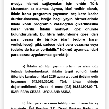
medya hizmet sağlayıcıları için onbin Türk
Lirasından az olamaz. Ayrıca, idarî tedbir olarak,
ihlale konu programın yayınının beş keze kadar
durdurulmasına, isteğe bağlı yayın hizmetlerinde
ihlale konu programın katalogdan çıkarılmasına
karar verilir. İhlalin mahiyeti göz önünde
bulundurularak, bu fıkra hükümlerine göre idarî
para cezası ile birlikte idarî tedbire karar
verilebileceği gibi, sadece idarî para cezasına veya
tedbire de karar verilebilir.” hükmü uyarınca, idari
para cezası uygulanması gerektiği,
a)
İ
hlalin ağırlığı, yayının ortamı ve alanı göz
önünde bulundurularak,
ihlalin tespit edildiği tarihi
itibariyle kuruluşun Mart 2026 ayına ait ticari iletişim gelir
beyanının 543.095.320,02 Türk Lirası olduğu
değerlendirilerek, yüzde iki oranı (%2) 10.861.906,00 TL
İDARİ PARA CEZASI UYGULANMASINA,
b) İdari para cezasının tebliğinden itibaren bir ay
içerisinde, Üst Kurulun T.C. Ziraat Bankası Radyo ve