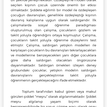
bir şekilde yerleşmektedir. Özdeşleşme modeli olarak
seçilen kişinin çocuk üzerinde önemli bir etkisi
olmaktadır. Şiddete eğilimli bir model ile özdeşleşen
çocuğun davranışları, genellikle özdeşleştiği kişinin
davranış kalıplarına uygun olarak saldırgandır. İlk
çalışmalarda sosyal öğrenme paradigması
oluşturulmuş olan çalışma, çocukların gözlem ve
taklit yoluyla öğrendiğini ortaya koymuştur. Çalışma,
çocukların taklit yoluyla öğrenme düzeylerini test
etmiştir. Çalışma, saldırgan yetişkin modelleri ile
karşılaşan çocukların bu davranışları tekrarlayacakları
ve modellerine benzeyecekleri yani diğer çocuklara
göre daha saldırgan olacakları öngörüsüne
dayanmaktadır. Saldırgan örnekleri izleyen deney
grubundaki çocuklar, yetişkin modelin saldırgan
davranışlarını gerçekleştirirse taklit yoluyla
öğrenmenin gerçekleşeceğini ifade etmektedir.
Toplum tarafından kabul gören veya makul
görülen şiddet “meşru” olarak algılanmaktadır. Şiddet
meşru algılanıp yaşam biçimi olarak
benimsendiğinde bir sorun çözme aracı olarak onay