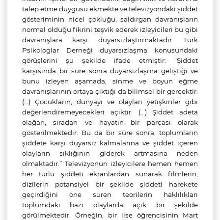
talep etme duygusu ekmekte ve televizyondaki şiddet
gösteriminin nicel çokluğu, saldırgan davranışların
normal olduğu fikrini teşvik ederek izleyicileri bu gibi
davranışlara karşı duyarsızlaştırmaktadır. Türk
Psikologlar Derneği duyarsızlaşma konusundaki
görüşlerini şu şekilde ifade etmiştir: “Şiddet
karşısında bir süre sonra duyarsızlaşma geliştiği ve
bunu izleyen aşamada, sinme ve boyun eğme
davranışlarının ortaya çıktığı da bilimsel bir gerçektir.
(…) Çocukların, dünyayı ve olayları yetişkinler gibi
değerlendiremeyecekleri açıktır. (…) Şiddet adeta
olağan, sıradan ve hayatın bir parçası olarak
gösterilmektedir. Bu da bir süre sonra, toplumların
şiddete karşı duyarsız kalmalarına ve şiddet içeren
olayların sıklığının giderek artmasına neden
olmaktadır.” Televizyonun izleyicilere hemen hemen
her türlü şiddeti ekranlardan sunarak filmlerin,
dizilerin potansiyel bir şekilde şiddeti harekete
geçirdiğini öne süren teorilerin haklılıkları
toplumdaki bazı olaylarda açık bir şekilde
görülmektedir. Örneğin, bir lise öğrencisinin Mart