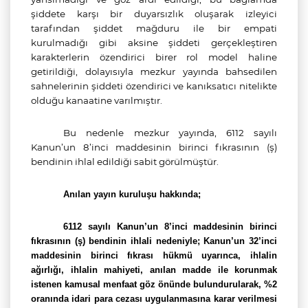
şiddete karşı bir duyarsızlık oluşarak izleyici
tarafından şiddet mağduru ile bir empati
kurulmadığı gibi aksine şiddeti gerçekleştiren
karakterlerin özendirici birer rol model haline
getirildiği, dolayısıyla
mezkur yayında bahsedilen
sahnelerinin
şiddeti özendirici ve kanıksatıcı
nitelikte
olduğu kanaatine varılmıştır.
Bu nedenle
mezkur yayında, 6112 sayılı
Kanun’un 8’inci maddesinin birinci fıkrasının (ş)
bendinin ihlal edildiği sabit görülmüştür.
Anılan yayın kuruluşu hakkında;
6112 sayılı Kanun’un 8’inci maddesinin birinci
fıkrasının (ş) bendinin ihlali nedeniyle; Kanun’un 32’inci
maddesinin birinci fıkrası hükmü uyarınca, ihlalin
ağırlığı, ihlalin mahiyeti, anılan madde ile korunmak
istenen kamusal menfaat göz önünde bulundurularak, %2
oranında idari para cezası uygulanmasına karar verilmesi