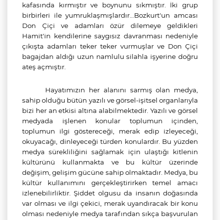
kafasında kırmıştır ve boynunu sıkmıştır. İki grup
birbirleri ile yumruklaşmışlardır…Bozkurt'un amcası
Don Çiçi ve adamları özür dilemeye geldikleri
Hamit'in kendilerine saygısız davranması nedeniyle
çıkışta adamları teker teker vurmuşlar ve Don Çiçi
bagajdan aldığı uzun namlulu silahla işyerine doğru
ateş açmıştır.
Hayatımızın her alanını sarmış olan medya,
sahip olduğu bütün yazılı ve görsel-işitsel organlarıyla
bizi her an etkisi altına alabilmektedir. Yazılı ve görsel
medyada işlenen konular toplumun içinden,
toplumun ilgi göstereceği, merak edip izleyeceği,
okuyacağı, dinleyeceği türden konulardır. Bu yüzden
medya sürekliliğini sağlamak için ulaştığı kitlenin
kültürünü kullanmakta ve bu kültür üzerinde
değişim, gelişim gücüne sahip olmaktadır. Medya, bu
kültür kullanımını gerçekleştirirken temel amacı
izlenebilirliktir. Şiddet olgusu da insanın doğasında
var olması ve ilgi çekici, merak uyandıracak bir konu
olması nedeniyle medya tarafından sıkça başvurulan