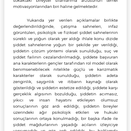
sokaktaki bireysel silahlanma arzusunun temel
motivasyonlarından biri haline gelmektedir.
Yukarıda yer verilen açıklamalar birlikte
değerlendirildiğinde,
çatışma sahneleri, infaz
görüntüleri, psikolojik ve fiziksel şiddet sahnelerinin
sürekli ve yoğun olarak yer aldığı
ihlale konu
dizide
şiddet sahnelerine yoğun bir şekilde yer verildiği,
şiddetin çözüm yöntemi olarak sunulduğu, suç ve
şiddet failinin cezalandırılmadığı, şiddete başvuran
ana karakterlerin gençler tarafından rol model olarak
benimsenebilecek nitelikte güçlü ve karizmatik
karakterler olarak sunulduğu, şiddetin adeta
zenginlik, saygınlık ve itibarın kaynağı olarak
gösterildiği ve şiddetin estetize edildiği, şiddete karşı
gerçeklik algısının bozulduğu, şiddetin acımasız,
yıkıcı ve insan hayatını etkileyen olumsuz
sonuçlarının göz ardı edildiği, şiddetin bireyler
üzerindeki ağır psikolojik etkileri ve hukuki
sonuçlarının ortaya konulmadığı, bir başka ifade ile
şiddet mağdurlarının yaşadığı acıların izleyiciye
yansımadığı ve göz ardı edildiği, bu bağlamda