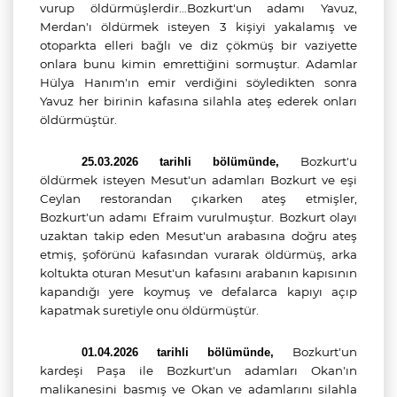
vurup öldürmüşlerdir…Bozkurt'un adamı Yavuz,
Merdan'ı öldürmek isteyen 3 kişiyi yakalamış ve
otoparkta elleri bağlı ve diz çökmüş bir vaziyette
onlara bunu kimin emrettiğini sormuştur. Adamlar
Hülya Hanım'ın emir verdiğini söyledikten sonra
Yavuz her birinin kafasına silahla ateş ederek onları
öldürmüştür.
Bozkurt'u
25.03.2026 tarihli bölümünde,
öldürmek isteyen Mesut'un adamları Bozkurt ve eşi
Ceylan restorandan çıkarken ateş etmişler,
Bozkurt'un adamı Efraim vurulmuştur. Bozkurt olayı
uzaktan takip eden Mesut'un arabasına doğru ateş
etmiş, şoförünü kafasından vurarak öldürmüş, arka
koltukta oturan Mesut'un kafasını arabanın kapısının
kapandığı yere koymuş ve defalarca kapıyı açıp
kapatmak suretiyle onu öldürmüştür.
Bozkurt'un
01.04.2026 tarihli bölümünde,
kardeşi Paşa ile Bozkurt'un adamları Okan'ın
malikanesini basmış ve Okan ve adamlarını silahla