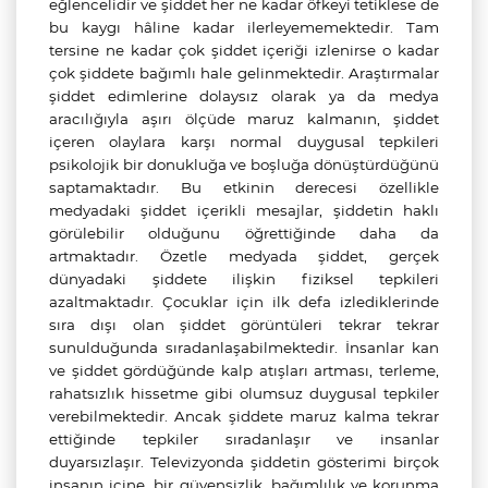
eğlencelidir ve şiddet her ne kadar öfkeyi tetiklese de
bu kaygı hâline kadar ilerleyememektedir. Tam
tersine ne kadar çok şiddet içeriği izlenirse o kadar
çok şiddete bağımlı hale gelinmektedir. Araştırmalar
şiddet edimlerine dolaysız olarak ya da medya
aracılığıyla aşırı ölçüde maruz kalmanın, şiddet
içeren olaylara karşı normal duygusal tepkileri
psikolojik bir donukluğa ve boşluğa dönüştürdüğünü
saptamaktadır. Bu etkinin derecesi özellikle
medyadaki şiddet içerikli mesajlar, şiddetin haklı
görülebilir olduğunu öğrettiğinde daha da
artmaktadır. Özetle medyada şiddet, gerçek
dünyadaki şiddete ilişkin fiziksel tepkileri
azaltmaktadır. Çocuklar için ilk defa izlediklerinde
sıra dışı olan şiddet görüntüleri tekrar tekrar
sunulduğunda sıradanlaşabilmektedir. İnsanlar kan
ve şiddet gördüğünde kalp atışları artması, terleme,
rahatsızlık hissetme gibi olumsuz duygusal tepkiler
verebilmektedir. Ancak şiddete maruz kalma tekrar
ettiğinde tepkiler sıradanlaşır ve insanlar
duyarsızlaşır. Televizyonda şiddetin gösterimi birçok
insanın içine, bir güvensizlik, bağımlılık ve korunma