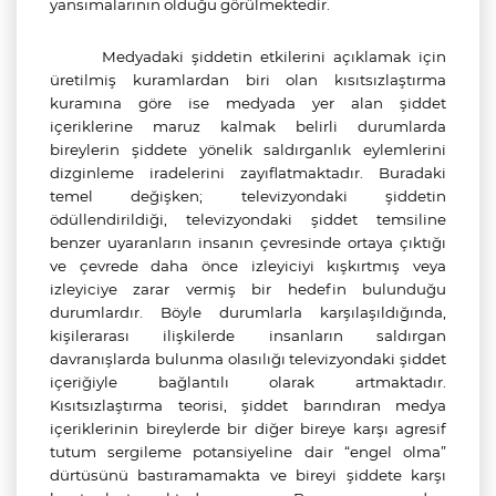
yansımalarının olduğu görülmektedir.
Medyadaki şiddetin etkilerini açıklamak için
üretilmiş kuramlardan biri olan
kısıtsızlaştırma
kuramına göre ise medyada yer alan şiddet
içeriklerine maruz kalmak belirli durumlarda
bireylerin şiddete yönelik saldırganlık eylemlerini
dizginleme iradelerini zayıflatmaktadır. Buradaki
temel değişken; televizyondaki şiddetin
ödüllendirildiği, televizyondaki şiddet temsiline
benzer uyaranların insanın çevresinde ortaya çıktığı
ve çevrede daha önce izleyiciyi kışkırtmış veya
izleyiciye zarar vermiş bir hedefin bulunduğu
durumlardır. Böyle durumlarla karşılaşıldığında,
kişilerarası ilişkilerde insanların saldırgan
davranışlarda bulunma olasılığı televizyondaki şiddet
içeriğiyle bağlantılı olarak artmaktadır.
Kısıtsızlaştırma teorisi, şiddet barındıran medya
içeriklerinin bireylerde bir diğer bireye karşı agresif
tutum sergileme potansiyeline dair “engel olma”
dürtüsünü bastıramamakta ve bireyi şiddete karşı