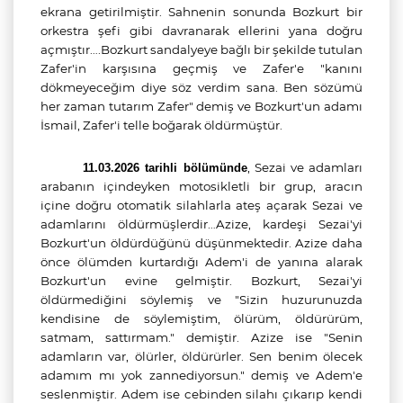
ekrana getirilmiştir. Sahnenin sonunda Bozkurt bir
orkestra şefi gibi davranarak ellerini yana doğru
açmıştır….Bozkurt sandalyeye bağlı bir şekilde tutulan
Zafer'in karşısına geçmiş ve Zafer'e "kanını
dökmeyeceğim diye söz verdim sana. Ben sözümü
her zaman tutarım Zafer" demiş ve Bozkurt'un adamı
İsmail, Zafer'i telle boğarak öldürmüştür.
,
Sezai ve adamları
11.03.2026 tarihli bölümünde
arabanın içindeyken motosikletli bir grup, aracın
içine doğru otomatik silahlarla ateş açarak Sezai ve
adamlarını öldürmüşlerdir…Azize, kardeşi Sezai'yi
Bozkurt'un öldürdüğünü düşünmektedir. Azize daha
önce ölümden kurtardığı Adem'i de yanına alarak
Bozkurt'un evine gelmiştir. Bozkurt, Sezai'yi
öldürmediğini söylemiş ve "Sizin huzurunuzda
kendisine de söylemiştim, ölürüm, öldürürüm,
satmam, sattırmam." demiştir. Azize ise "Senin
adamların var, ölürler, öldürürler. Sen benim ölecek
adamım mı yok zannediyorsun." demiş ve Adem'e
seslenmiştir. Adem ise cebinden silahı çıkarıp kendi