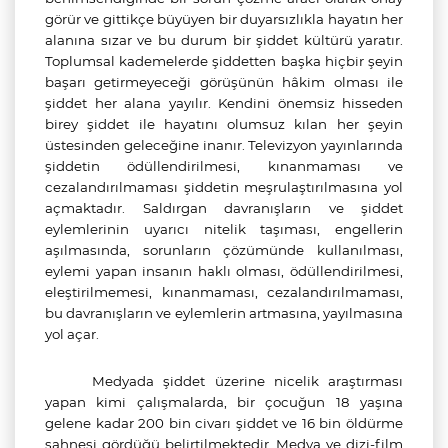
görür ve gittikçe büyüyen bir duyarsızlıkla hayatın her
alanına sızar ve bu durum bir şiddet kültürü yaratır.
Toplumsal kademelerde şiddetten başka hiçbir şeyin
başarı getirmeyeceği görüşünün hâkim olması ile
şiddet her alana yayılır. Kendini önemsiz hisseden
birey şiddet ile hayatını olumsuz kılan her şeyin
üstesinden geleceğine inanır. Televizyon yayınlarında
şiddetin ödüllendirilmesi, kınanmaması ve
cezalandırılmaması şiddetin meşrulaştırılmasına yol
açmaktadır. Saldırgan davranışların ve şiddet
eylemlerinin uyarıcı nitelik taşıması, engellerin
aşılmasında, sorunların çözümünde kullanılması,
eylemi yapan insanın haklı olması, ödüllendirilmesi,
eleştirilmemesi, kınanmaması, cezalandırılmaması,
bu davranışların ve eylemlerin artmasına, yayılmasına
yol açar.
Medyada şiddet üzerine nicelik araştırması
yapan kimi çalışmalarda, bir çocuğun 18 yaşına
gelene kadar 200 bin civarı şiddet ve 16 bin öldürme
sahnesi gördüğü belirtilmektedir. Medya ve dizi-film