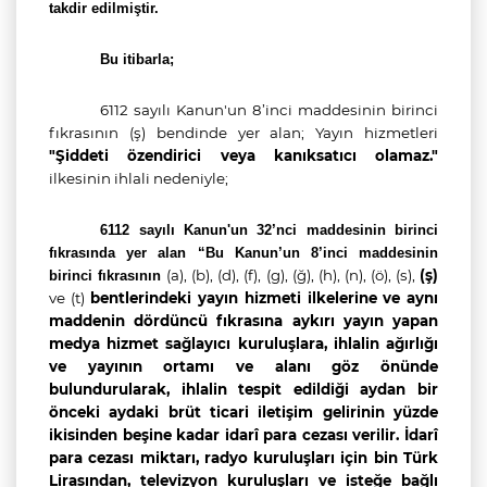
takdir edilmiştir.
Bu itibarla;
6112 sayılı Kanun'un 8’inci maddesinin birinci
fıkrasının
(ş) bendinde yer alan; Yayın hizmetleri
"Şiddeti özendirici veya kanıksatıcı olamaz."
ilkesinin ihlali nedeniyle;
6112 sayılı Kanun'un 32’nci maddesinin birinci
fıkrasında yer alan “Bu Kanun’un 8’inci maddesinin
(a), (b), (d), (f), (g), (ğ), (h), (n), (ö), (s),
(ş)
birinci fıkrasının
ve (t)
bentlerindeki yayın hizmeti ilkelerine ve aynı
maddenin dördüncü fıkrasına aykırı yayın yapan
medya hizmet sağlayıcı kuruluşlara, ihlalin ağırlığı
ve yayının ortamı ve alanı göz önünde
bulundurularak, ihlalin tespit edildiği aydan bir
önceki aydaki brüt ticari iletişim gelirinin yüzde
ikisinden beşine kadar idarî para cezası verilir. İdarî
para cezası miktarı, radyo kuruluşları için bin Türk
Lirasından, televizyon kuruluşları ve isteğe bağlı