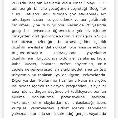
2009’da “başının kesilerek öldürülmesi” olayı, C. G.
adlı zengin bir aile çocuğunun seyrettiği “Sevgililer
Günü Katliamı” adlı filmden çok etkilenerek kız
arkadaşını kasten, eziyet ederek ve acı çektirerek
öldürmesi, yine 2015 yılında Mersin’de 20 yaşında
genç bir üniversite öğrencisine yönelik işlenen
cinayetten dört gün önce katilin “Fatmagül’ün Suçu
Ne” dizisini izlediğini belirtmesi şiddet içerikli
dizi/filmlere ilişkin daha dikkatli olunması gerektiğini
düşündürmüştür. Televizyonda yayınlanan
dizi/filmlerin birçoğunda öldürme, yaralama, taciz,
kaba kuvvet, hakaret, nefret söylemleri, onur
zedeleme ve/veya aşağılama gibi şiddetin her türlüsü
izleyicinin ya tepkisini ya da ilgisini çekmektedir.
Diğer yandan “
kullanıma hazırlama kuramı”na göre
ise şiddet içerikli televizyon programları, izleyiciler
üzerinde saldırgan düşünceleri tetikleyerek bunları
eyleme dönüştürme potansiyeline sahiptir.
Yukarıdaki elim olaylardan da anlaşılacağı üzere
kurgusal yapımlardaki şiddet içerikli sahnelerin
yalnızca ekranlarla sınırlı kalmadığı gerçek hayata da