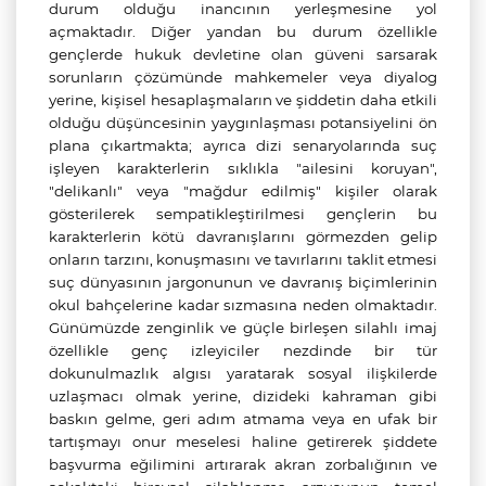
durum olduğu inancının yerleşmesine yol
açmaktadır. Diğer yandan bu durum özellikle
gençlerde hukuk devletine olan güveni sarsarak
sorunların çözümünde mahkemeler veya diyalog
yerine, kişisel hesaplaşmaların ve şiddetin daha etkili
olduğu düşüncesinin yaygınlaşması potansiyelini ön
plana çıkartmakta; ayrıca dizi senaryolarında suç
işleyen karakterlerin sıklıkla "ailesini koruyan",
"delikanlı" veya "mağdur edilmiş" kişiler olarak
gösterilerek sempatikleştirilmesi gençlerin bu
karakterlerin kötü davranışlarını görmezden gelip
onların tarzını, konuşmasını ve tavırlarını taklit etmesi
suç dünyasının jargonunun ve davranış biçimlerinin
okul bahçelerine kadar sızmasına neden olmaktadır.
Günümüzde zenginlik ve güçle birleşen silahlı imaj
özellikle genç izleyiciler nezdinde bir tür
dokunulmazlık algısı yaratarak sosyal ilişkilerde
uzlaşmacı olmak yerine, dizideki kahraman gibi
baskın gelme, geri adım atmama veya en ufak bir
tartışmayı onur meselesi haline getirerek şiddete
başvurma eğilimini artırarak akran zorbalığının ve