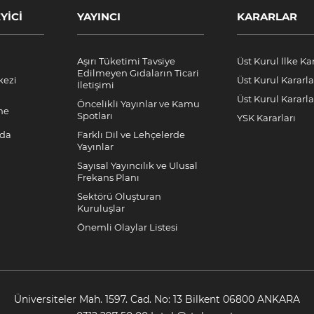
YICI
YAYINCI
KARARLAR
Aşırı Tüketimi Tavsiye
Üst Kurul İlke Kar
Edilmeyen Gıdaların Ticari
kezi
Üst Kurul Kararla
İletişimi
Üst Kurul Kararlar
Öncelikli Yayınlar ve Kamu
me
Spotları
YSK Kararları
nda
Farklı Dil ve Lehçelerde
Yayınlar
Sayısal Yayıncılık ve Ulusal
Frekans Planı
Sektörü Oluşturan
Kuruluşlar
Önemli Olaylar Listesi
Üniversiteler Mah. 1597. Cad. No: 13 Bilkent 06800 ANKARA