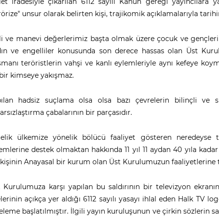
let iradesiyle çıkarılan 6112 sayılı Kanun gereği yayıncılara
rörize" unsur olarak belirten kişi, trajikomik açıklamalarıyla tarihi
li ve manevi değerlerimiz başta olmak üzere çocuk ve gençlerimi
ın ve engelliler konusunda son derece hassas olan Üst Kuru
manı teröristlerin vahşi ve kanlı eylemleriyle aynı kefeye koy
bir kimseye yakışmaz.
ılan hadsiz suçlama olsa olsa bazı çevrelerin bilinçli ve 
barsızlaştırma çabalarının bir parçasıdır.
elik ülkemize yönelik bölücü faaliyet gösteren neredeyse t
emlerine destek olmaktan hakkında 11 yıl 11 aydan 40 yıla kada
 kişinin Anayasal bir kurum olan Üst Kurulumuzun faaliyetlerin
 Kurulumuza karşı yapılan bu saldırının bir televizyon ekranın
elerinin açıkça yer aldığı 6112 sayılı yasayı ihlal eden Halk TV 
eleme başlatılmıştır. İlgili yayın kuruluşunun ve çirkin sözlerin 