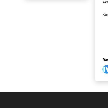
Aks
Kam
Rad