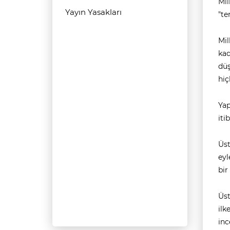
Mil
Yayın Yasakları
"te
Mil
kad
düş
hiç
Yap
iti
Üst
eyl
bir
Üst
ilk
inc