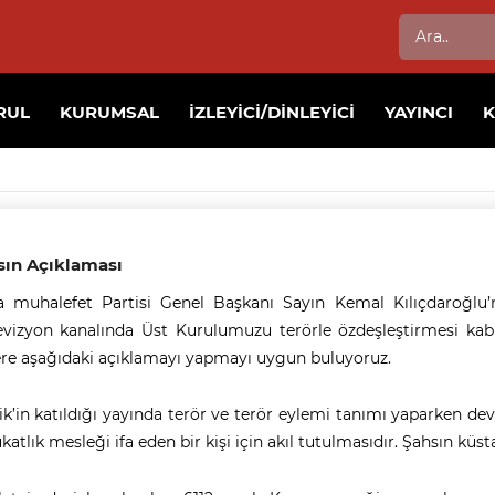
RUL
KURUMSAL
İZLEYICI/DINLEYICI
YAYINCI
sın Açıklaması
 muhalefet Partisi Genel Başkanı Sayın Kemal Kılıçdaroğlu’nu
evizyon kanalında Üst Kurulumuzu terörle özdeşleştirmesi kab
re aşağıdaki açıklamayı yapmayı uygun buluyoruz.
ik’in katıldığı yayında terör ve terör eylemi tanımı yaparken dev
katlık mesleği ifa eden bir kişi için akıl tutulmasıdır. Şahsın küst