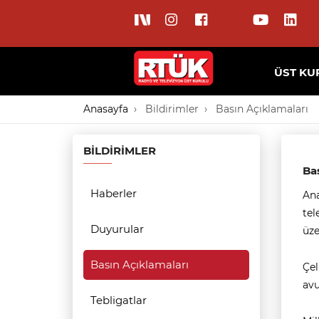
ÜST KU
Anasayfa
Bildirimler
Basın Açıklamaları
BILDIRIMLER
Ba
Haberler
Ana
tel
Duyurular
üze
Basın Açıklamaları
Çel
avu
Tebligatlar