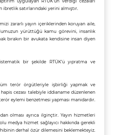
 yaptırım uygulayan RTÜK'ün verdiği cezaları
n ibretlik satırlarındaki yerini almıştır.
zi zararlı yayın içeriklerinden koruyan aile,
lumuzun yürüttüğü kamu görevini, insanlık
mak bırakın bir avukata kendisine insan diyen
sistematik bir şekilde RTÜK’ü yıpratma ve
üm terör örgütleriyle işbirliği yapmak ve
r hapis cezası talebiyle iddianame düzenlenen
e terör eylemi benzetmesi yapması manidardır.
dan olması ayrıca ilginçtir. Yayın hizmetleri
logolu medya hizmet sağlayıcı hakkında gerekli
sahibinin derhal özür dilemesini beklemekteyiz.