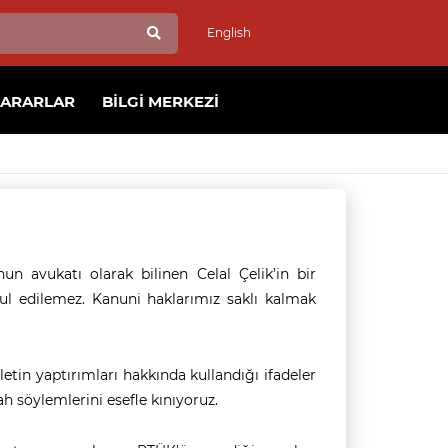
English
KARARLAR
BILGI MERKEZI
n avukatı olarak bilinen Celal Çelik’in bir
ul edilemez. Kanuni haklarımız saklı kalmak
letin yaptırımları hakkında kullandığı ifadeler
ah söylemlerini esefle kınıyoruz.