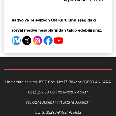
Radyo ve Televizyon Üst Kurulunu aşağıdaki
sosyal medya hesaplarından takip edebilirsiniz.
Üniversiteler Mah. 1597. Cad. No: 13 Bilkent 06800 ANKARA
0312 297 50 00 | rtuk@rtuk.gov.tr
rtuk@hs01.kep.tr | rtuk@hs03.kep.tr
UETS: 35297-97924-66632