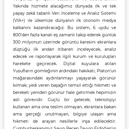
Yakında hizmete alacağımız dünyada ilk ve tek
yapay zekâ tabanlı Veri İnceleme ve Analiz Sistemi
(VİA+) ile ülkemize dünyanın ilk otonom medya
kalkanını kazandıracağız. Bu sistem, 6 uydu ve
800’den fazla kanalı eş zamanlı takip ederek günlük
300 milyonun üzerinde görüntü karesini ekranlara
düştüğü ilk andan itibaren inceleyecek, analiz
edecek ve raporlayarak ilgili kurum ve kuruluşları
harekete geçirecek. Dijital kuyulara atılan
Yusufların gömleğinin ardındaki hakikati, Platon’un
mağarasındaki aydınlanmayı yaşayarak görünür
kılmak; yedi veren başağın temsil ettiği hikmeti ve
bereketi yeniden görünür hale getirmek hepimizin
asli görevidir. Güçlü bir gelecek; teknolojiyi
kullanan ama ona teslim olmayan, ekranlara bakan
ama gerçeği unutmayan, bilgiye ulaşan ama
hikmeti de arayan nesillerle inşa edilecektir.
Cumhurbaşkanımız Sayın Recep Tayyip Erdoğan’ın