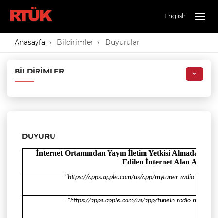
English
Togg
navig
Anasayfa
Bildirimler
Duyurular
BILDIRIMLER
DUYURU
İnternet Ortamından Yayın İletim Yetkisi Almadan Yayın
Edilen İnternet Alan Adları
-"https://apps.apple.com/us/app/mytuner-radio-live-sta
-"https://apps.apple.com/us/app/tunein-radio-music-sp