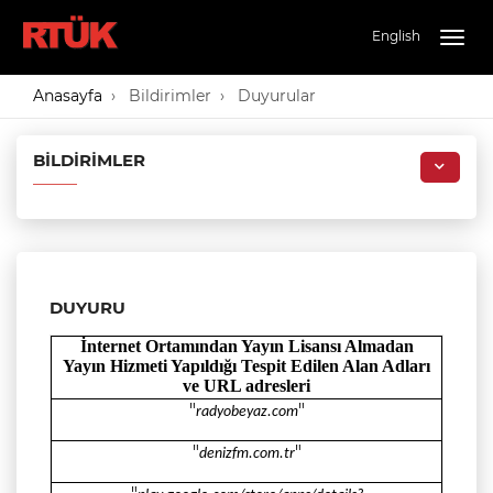
English
Togg
navig
Anasayfa
Bildirimler
Duyurular
BILDIRIMLER
DUYURU
İnternet Ortamından Yayın Lisansı Almadan
Yayın Hizmeti
Yapıldığı
Tespit Edilen Alan Adları
ve URL adresleri
"
"
radyobeyaz.com
"
"
denizfm.com.tr