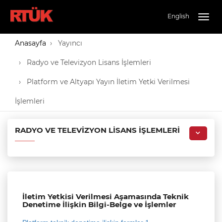
English
Togg
navig
Anasayfa
Yayıncı
Radyo ve Televizyon Lisans İşlemleri
Platform ve Altyapı Yayın İletim Yetki Verilmesi
İşlemleri
RADYO VE TELEVIZYON LISANS İŞLEMLERI
İletim Yetkisi Verilmesi Aşamasında Teknik
Denetime İlişkin Bilgi-Belge ve İşlemler