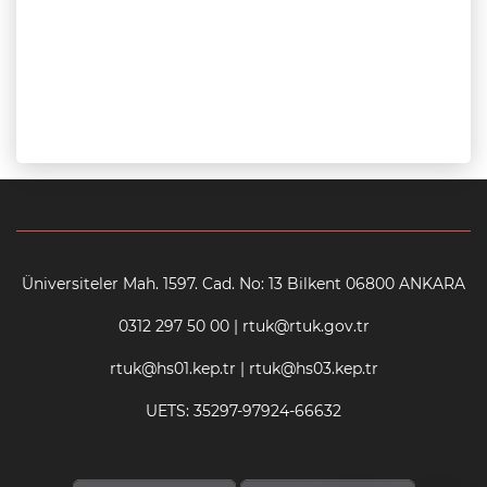
Üniversiteler Mah. 1597. Cad. No: 13 Bilkent 06800 ANKARA
0312 297 50 00 | rtuk@rtuk.gov.tr
rtuk@hs01.kep.tr | rtuk@hs03.kep.tr
UETS: 35297-97924-66632