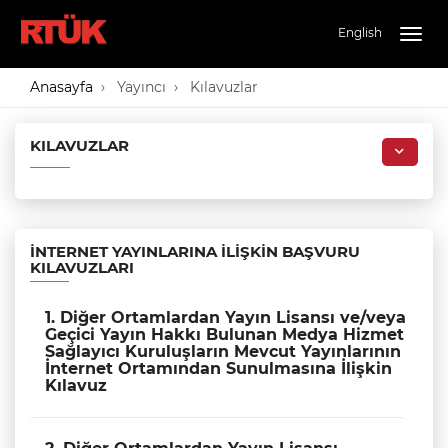
English
Togg
navig
Anasayfa
Yayıncı
Kılavuzlar
KILAVUZLAR
İNTERNET YAYINLARINA İLIŞKIN BAŞVURU
KILAVUZLARI
1. Diğer Ortamlardan Yayın Lisansı ve/veya
Geçici Yayın Hakkı Bulunan Medya Hizmet
Sağlayıcı Kuruluşların Mevcut Yayınlarının
İnternet Ortamından Sunulmasına İlişkin
Kılavuz