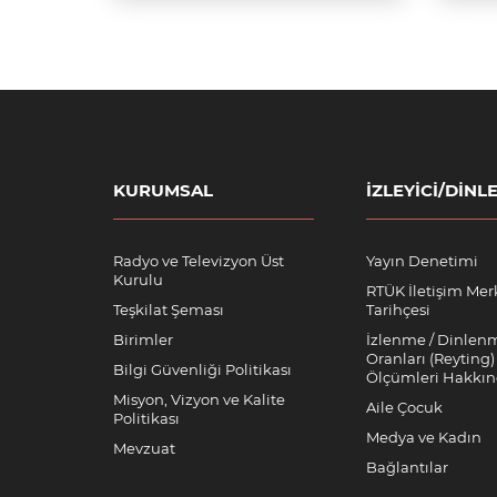
KURUMSAL
İZLEYICI/DINLE
Radyo ve Televizyon Üst
Yayın Denetimi
Kurulu
RTÜK İletişim Mer
Teşkilat Şeması
Tarihçesi
Birimler
İzlenme / Dinlen
Oranları (Reyting)
Bilgi Güvenliği Politikası
Ölçümleri Hakkı
Misyon, Vizyon ve Kalite
Aile Çocuk
Politikası
Medya ve Kadın
Mevzuat
Bağlantılar