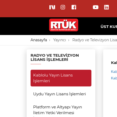
ÜST KU
Anasayfa
Yayıncı
Radyo ve Televizyon Lisa
RADYO VE TELEVIZYON
LISANS İŞLEMLERI
Kab
Kab
Kablolu Yayın Lisans
Kab
İşlemleri
Uydu Yayın Lisans İşlemleri
Platform ve Altyapı Yayın
İletim Yetki Verilmesi