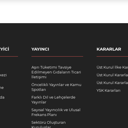
YICI
YAYINCI
KARARLAR
Aşırı Tüketimi Tavsiye
Üst Kurul İlke Kar
Edilmeyen Gıdaların Ticari
kezi
Üst Kurul Kararla
İletişimi
Üst Kurul Kararlar
Öncelikli Yayınlar ve Kamu
me
Spotları
YSK Kararları
nda
Farklı Dil ve Lehçelerde
Yayınlar
Sayısal Yayıncılık ve Ulusal
Frekans Planı
Sektörü Oluşturan
Kuruluşlar