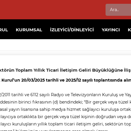
RUL
KURUMSAL
İZLEYICI/DINLEYICI
YAYINCI
törün Toplam Yıllık Ticari İletişim Geliri Büyüklüğüne İl
 Kurul’un 20/03/2025 tarihli ve 2025/12 sayılı toplantısında alın
2/2011 tarihli ve 6112 sayılı Radyo ve Televizyonların Kuruluş ve
desinin birinci fıkrasının (d) bendindeki; “Bir gerçek veya tüzel 
asal yayın lisansına sahip medya hizmet sağlayıcı kuruluşa ortak
layıcıya ortaklıkta bir gerçek veya tüzel kişinin doğrudan veya 
layıcı kuruluşların yıllık toplam ticari iletişim geliri, sektörün t