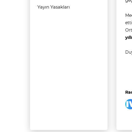
ge
Yayın Yasakları
Med
ett
Ort
yıl
Duy
Rad