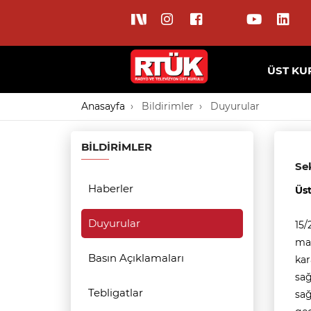
ÜST KU
Anasayfa
Bildirimler
Duyurular
BILDIRIMLER
Sek
Haberler
Üst
Duyurular
15/
mad
Basın Açıklamaları
kar
sağ
Tebligatlar
sağ