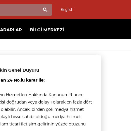
English
KARARLAR
BILGI MERKEZI
işkin Genel Duyuru
an 24 No.lu karar ile;
 Yayın Hizmetleri Hakkında Kanunun 19 uncu
kişi doğrudan veya dolaylı olarak en fazla dört
 olabilir. Ancak, birden çok medya hizmet
dolaylı hisse sahibi olduğu medya hizmet
oplam ticari iletişim gelirinin yüzde otuzunu