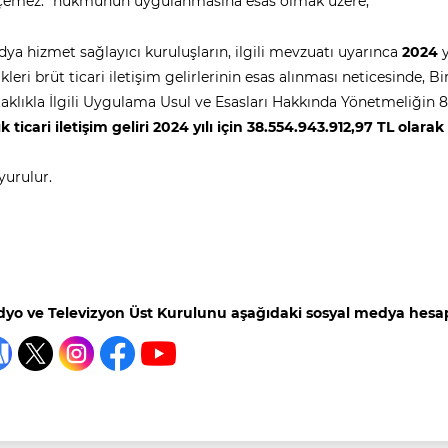
çemez.” hükmünün uygulanmasına esas olmak üzere;
ya hizmet sağlayıcı kuruluşların, ilgili mevzuatı uyarınca
2024
y
ikleri brüt ticari iletişim gelirlerinin esas alınması neticesinde
aklıkla İlgili Uygulama Usul ve Esasları Hakkında Yönetmeliğin 
lık ticari iletişim geliri 2024 yılı için 38.554.943.912,97 TL olarak
urulur.
yo ve Televizyon Üst Kurulunu aşağıdaki sosyal medya hesapl