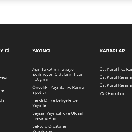
YICI
YAYINCI
KARARLAR
Aşırı Tüketimi Tavsiye
Üst Kurul İlke Kar
Edilmeyen Gıdaların Ticari
kezi
Üst Kurul Kararla
İletişimi
Üst Kurul Kararlar
Öncelikli Yayınlar ve Kamu
me
Spotları
YSK Kararları
nda
Farklı Dil ve Lehçelerde
Yayınlar
Sayısal Yayıncılık ve Ulusal
Frekans Planı
Sektörü Oluşturan
Kuruluşlar