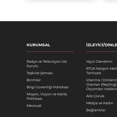
KURUMSAL
İZLEYICI/DINLE
Radyo ve Televizyon Üst
Yayın Denetimi
Kurulu
RTÜK İletişim Mer
Teşkilat Şeması
Tarihçesi
Birimler
İzlenme / Dinlen
Oranları (Reyting)
Bilgi Güvenliği Politikası
Ölçümleri Hakkı
Misyon, Vizyon ve Kalite
Aile Çocuk
Politikası
Medya ve Kadın
Mevzuat
Bağlantılar