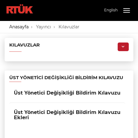
English
Togg
navig
Anasayfa
Yayıncı
Kılavuzlar
KILAVUZLAR
ÜST YÖNETICI DEĞIŞIKLIĞI BILDIRIM KILAVUZU
Üst Yönetici Değişikliği Bildirim Kılavuzu
Üst Yönetici Değişikliği Bildirim Kılavuzu
Ekleri