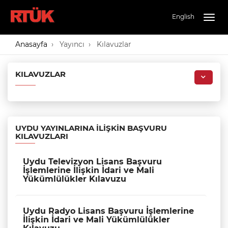
English
Togg
navig
Anasayfa
Yayıncı
Kılavuzlar
KILAVUZLAR
UYDU YAYINLARINA İLIŞKIN BAŞVURU
KILAVUZLARI
Uydu Televizyon Lisans Başvuru
İşlemlerine İlişkin İdari ve Mali
Yükümlülükler Kılavuzu
Uydu Radyo Lisans Başvuru İşlemlerine
İlişkin İdari ve Mali Yükümlülükler