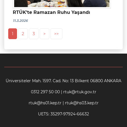
RTÜK’te Ramazan Ruhu Yaşandı
11.3.2026
1
2
3
>
>>
Üniversiteler Mah. 1597. Cad. No: 13 Bilkent 06800 ANKARA
0312 297 50 00 | rtuk@rtuk.gov.tr
rtuk@hs01.kep.tr | rtuk@hs03.kep.tr
UETS: 35297-97924-66632