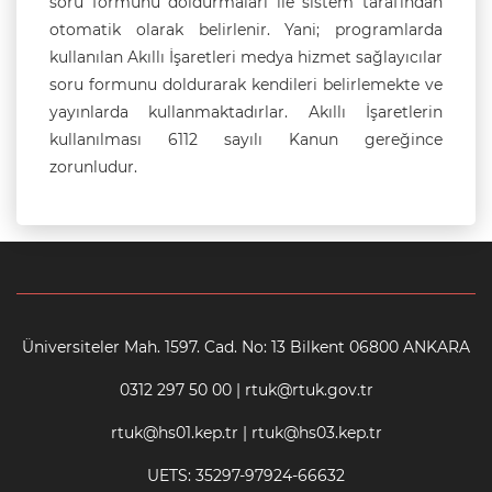
soru formunu doldurmaları ile sistem tarafından
otomatik olarak belirlenir. Yani; programlarda
kullanılan Akıllı İşaretleri medya hizmet sağlayıcılar
soru formunu doldurarak kendileri belirlemekte ve
yayınlarda kullanmaktadırlar. Akıllı İşaretlerin
kullanılması 6112 sayılı Kanun gereğince
zorunludur.
Üniversiteler Mah. 1597. Cad. No: 13 Bilkent 06800 ANKARA
0312 297 50 00 | rtuk@rtuk.gov.tr
rtuk@hs01.kep.tr | rtuk@hs03.kep.tr
UETS: 35297-97924-66632