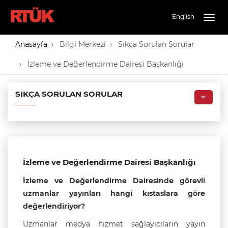
English
Togg
navig
Anasayfa
Bilgi Merkezi
Sıkça Sorulan Sorular
İzleme ve Değerlendirme Dairesi Başkanlığı
SIKÇA SORULAN SORULAR
İzleme ve Değerlendirme Dairesi Başkanlığı
İzleme ve Değerlendirme Dairesinde görevli
uzmanlar yayınları hangi kıstaslara göre
değerlendiriyor?
Uzmanlar medya hizmet sağlayıcıların yayın