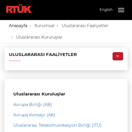
English
Togg
navig
Anasayfa
Kurumsal
Uluslararası Faaliyetler
Uluslararası Kuruluşlar
ULUSLARARASI FAALIYETLER
Uluslararası Kuruluşlar
Avrupa Birliği (AB)
Avrupa Konseyi (AK)
Uluslararası Telekomünikasyon Birliği (ITU)