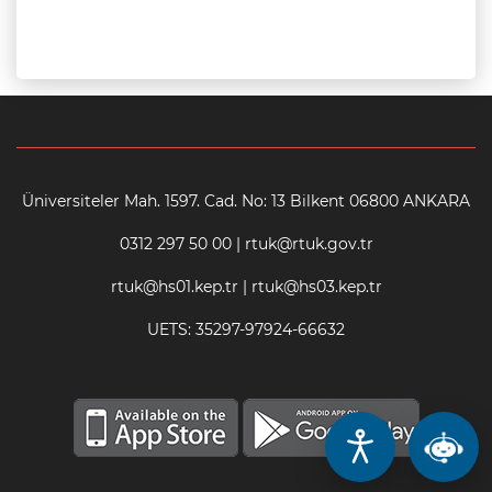
Üniversiteler Mah. 1597. Cad. No: 13 Bilkent 06800 ANKARA
0312 297 50 00 | rtuk@rtuk.gov.tr
rtuk@hs01.kep.tr | rtuk@hs03.kep.tr
UETS: 35297-97924-66632