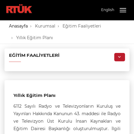
English
Togg
navig
Anasayfa
Kurumsal
Eğitim Faaliyetleri
Yıllık Eğitim Planı
EĞITIM FAALIYETLERI
Yıllık Eğitim Planı
6112 Sayılı Radyo ve Televizyonların Kuruluş ve
Yayınları Hakkında Kanunun 43. maddesi ile Radyo
ve Televizyon Üst Kurulu İnsan Kaynakları ve
Eğitim Dairesi Başkanlığı oluşturulmuştur. İlgili