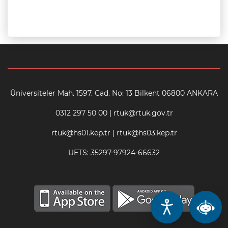
Üniversiteler Mah. 1597. Cad. No: 13 Bilkent 06800 ANKARA
0312 297 50 00 | rtuk@rtuk.gov.tr
rtuk@hs01.kep.tr | rtuk@hs03.kep.tr
UETS: 35297-97924-66632